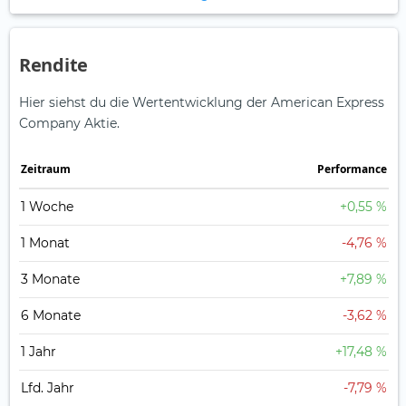
Rendite
Hier siehst du die Wertentwicklung der American Express
Company Aktie.
Zeitraum
Perfor­mance
1 Woche
+0,55 %
1 Monat
-4,76 %
3 Monate
+7,89 %
6 Monate
-3,62 %
1 Jahr
+17,48 %
Lfd. Jahr
-7,79 %