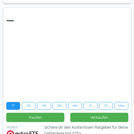
—
1T
1W
1M
3M
6M
1J
3J
Max
Kaufen
Verkaufen
Sichere dir den kostenlosen Ratgeber für deine
ANZEIGE
Geldanlage mit ETFs.