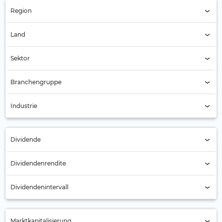
Region
Region (Alle)
Land
Vereinigte Staaten (USA) (3919)
Sektor
Sektor (Alle)
Branchengruppe
Branchengruppe (Alle)
Industrie
Industrie (Alle)
Dividende
Alle
Dividendenrendite
Nein (2249)
Dividendenintervall
Ja (1670)
Jährlich (241)
Marktkapitalisierung