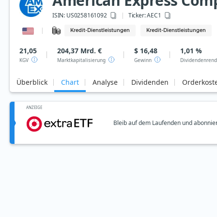
American Express Com
ISIN:
US0258161092
Ticker:
AEC1
Kredit-Dienstleistungen
Kredit-Dienstleistungen
21,05
204,37 Mrd. €
$ 16,48
1,01 %
KGV
Marktkapitalisierung
Gewinn
Dividendenrend
Überblick
Chart
Analyse
Dividenden
Orderkost
ANZEIGE
Bleib auf dem Laufenden und abonnier