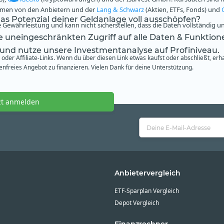
ammen von den Anbietern und der
Lang & Schwarz
(Aktien, ETFs, Fonds) und
s Potenzial deiner Geldanlage voll ausschöpfen?
Gewährleistung und kann nicht sicherstellen, dass die Daten vollständig u
te uneingeschränkten Zugriff auf alle Daten & Funktion
 und nutze unsere Investmentanalyse auf Profiniveau.
oder Affiliate-Links. Wenn du über diesen Link etwas kaufst oder abschließt, erh
freies Angebot zu finanzieren. Vielen Dank für deine Unterstützung.
zt anmelden
Anbietervergleich
ETF-Sparplan Vergleich
Depot Vergleich
Finanzrechner