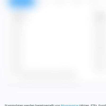
Überblick
2026
2025
2024
2023
Zeitraum
Betrag
2026
€ 0,92
2025
€ 0,90
2024
€ 0,83
2023
€ 0,77
2022
€ 0,53
Zeige alle historischen Dividenden
Stammdaten werden bereitgestellt von
Morningstar
(Aktien, ETFs, Fond