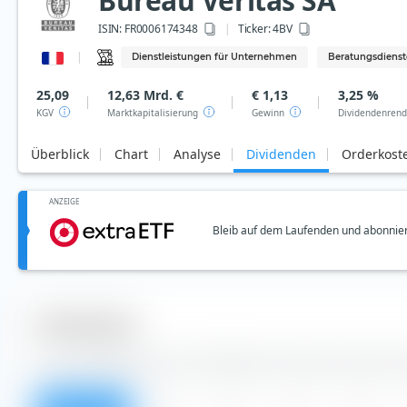
Bureau Veritas SA
ISIN:
FR0006174348
Ticker:
4BV
Dienstleistungen für Unternehmen
Beratungsdienst
25,09
12,63 Mrd. €
€ 1,13
3,25 %
KGV
Marktkapitalisierung
Gewinn
Dividendenrend
Überblick
Chart
Analyse
Dividenden
Orderkost
ANZEIGE
Bleib auf dem Laufenden und abonnier
Dividenden
Aus der Tabelle kannst du Dividenden der Bureau Veritas S