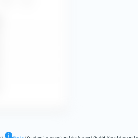
2022
Alle
s),
CoinGecko
(Kryptowährungen) und der Isarvest GmbH. Kursdaten sind mi