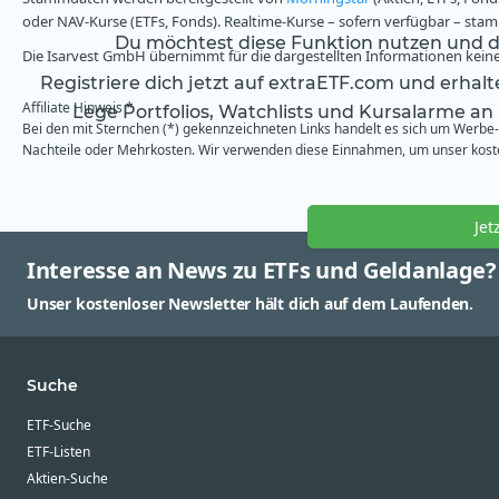
oder NAV-Kurse (ETFs, Fonds). Realtime-Kurse – sofern verfügbar – st
Du möchtest diese Funktion nutzen und da
Die Isarvest GmbH übernimmt für die dargestellten Informationen keine 
Registriere dich jetzt auf extraETF.com und erhal
Affiliate Hinweis *
Lege Portfolios, Watchlists und Kursalarme an
Bei den mit Sternchen (*) gekennzeichneten Links handelt es sich um Werbe- 
Nachteile oder Mehrkosten. Wir verwenden diese Einnahmen, um unser kosten
Jet
Interesse an News zu ETFs und Geldanlage?
Unser kostenloser Newsletter hält dich auf dem Laufenden.
Suche
ETF-Suche
ETF-Listen
Aktien-Suche