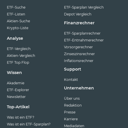
ETF-Suche
ETF-Sparplan Vergleich
ETF-Listen
Depot Vergleich
Aktien-Suche
Finanzrechner
Krypto-Liste
ETF-Sparplanrechner
Analyse
ETF-Entnahmerechner
Vorsorgerechner
ETF-Vergleich
Zinseszinsrechner
Aktien-Vergleich
Inflationsrechner
ETF Top Flop
Support
Wissen
Kontakt
Akademie
Unternehmen
ETF-Explorer
Newsletter
Über uns
Redaktion
Top-Artikel
Presse
Was ist ein ETF?
Karriere
Was ist ein ETF-Sparplan?
Mediadaten