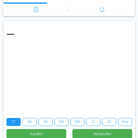
—
1T
1W
1M
3M
6M
1J
3J
Max
Kaufen
Verkaufen