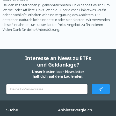
Affiliate Hinweis *
Bei den mit Sternchen (*) gekennzeichneten Links handelt es sich um
Werbe- oder Affiliate-Links. Wenn du über diesen Link etwas kaufst
oder abschließt, erhalten wir eine Vergütung des Anbieters. Dir
entstehen dadurch keine Nachteile oder Mehrkosten. Wir verwenden
diese Einnahmen, um unser kostenfreies Angebot zu finanzieren.
Vielen Dank für deine Unterstützung.
Interesse an News zu ETFs
und Geldanlage?
Unser kostenloser Newsletter
hält dich auf dem Laufenden.
Suche
Anbietervergleich