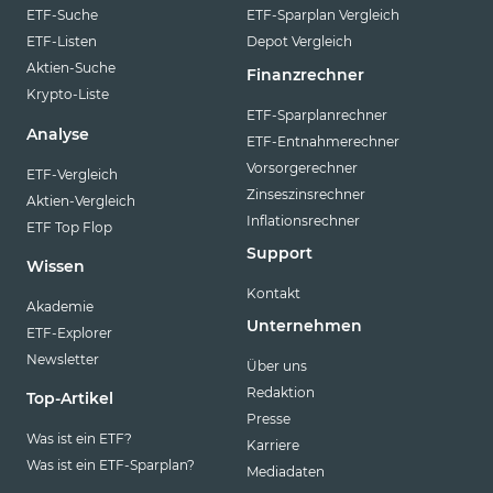
ETF-Suche
ETF-Sparplan Vergleich
ETF-Listen
Depot Vergleich
Aktien-Suche
Finanzrechner
Krypto-Liste
ETF-Sparplanrechner
Analyse
ETF-Entnahmerechner
Vorsorgerechner
ETF-Vergleich
Zinseszinsrechner
Aktien-Vergleich
Inflationsrechner
ETF Top Flop
Support
Wissen
Kontakt
Akademie
Unternehmen
ETF-Explorer
Newsletter
Über uns
Redaktion
Top-Artikel
Presse
Was ist ein ETF?
Karriere
Was ist ein ETF-Sparplan?
Mediadaten