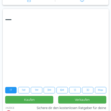
—
1T
1W
1M
3M
6M
1J
3J
Max
Kaufen
Verkaufen
Sichere dir den kostenlosen Ratgeber für deine
ANZEIGE