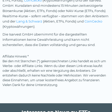
ETFs, Fonds),
CoinGecko
(Kryptowährungen) und der Isarvest
GmbH. Kursdaten sind mindestens 15 Minuten zeitverzögerte
Börsenkurse (Aktien, ETFs, Fonds) oder NAV-Kurse (ETFs, Fonds).
Realtime-Kurse – sofern verfügbar – stammen von den Anbietern
und der
Lang & Schwarz
(Aktien, ETFs, Fonds) und
CoinGecko
(Kryptowährungen).
Die Isarvest GmbH übernimmt für die dargestellten
Informationen keine Gewährleistung und kann nicht
sicherstellen, dass die Daten vollständig und genau sind.
Affiliate Hinweis *
Bei den mit Sternchen (*) gekennzeichneten Links handelt es sich um
Werbe- oder Affiliate-Links. Wenn du über diesen Link etwas kaufst
oder abschließt, erhalten wir eine Vergütung des Anbieters. Dir
entstehen dadurch keine Nachteile oder Mehrkosten. Wir verwenden
diese Einnahmen, um unser kostenfreies Angebot zu finanzieren.
Vielen Dank für deine Unterstützung.