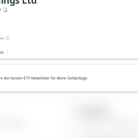
ings Ltd
Y
ite
en
e den besten ETF-Newsletter für deine Geldanlage.
Prognosen
s Ltd Aktie.
Hier findest du Prognosen zu