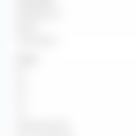
Unternehmensgröße
Marktkapitalisierung
Marktwert
Unternehmenswert
Kennzahlen
KGV
KBV
KUV
KCV
KG-Wachstum (PEG Ratio)