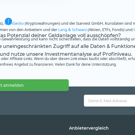
s),
CoinGecko
(Kryptowährungen) und der Isarvest GmbH. Kursdaten sind mi
ammen von den Anbietern und der
Lang & Schwarz
(Aktien, ETFs, Fonds) und
s Potenzial deiner Geldanlage voll ausschöpfen?
Gewährleistung und kann nicht sicherstellen, dass die Daten vollständig u
te uneingeschränkten Zugriff auf alle Daten & Funktion
 und nutze unsere Investmentanalyse auf Profiniveau.
oder Affiliate-Links. Wenn du über diesen Link etwas kaufst oder abschließt, erh
freies Angebot zu finanzieren. Vielen Dank für deine Unterstützung.
zt anmelden
Anbietervergleich