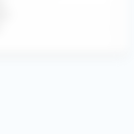
e
—
dite
—
—
—