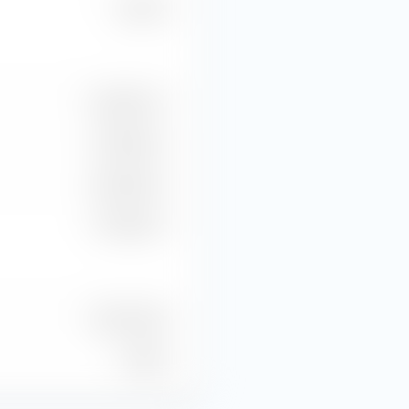
-81,04 %
€ 336.301,77
-19,78 Mio. €
-20,33 Mio. €
-17,46 Mio. €
2 Mrd. Stück
0 Stück