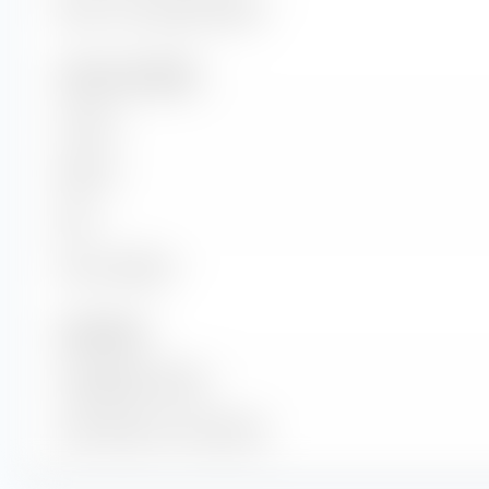
Return on Investment (ROI)
Umsatz und Cashflow
Umsatz
EBITDA
EBIT
Freier Cashflow
Anzahl Aktien
Ausgegebene Aktien
Anzahl Aktien im Streu­besitz