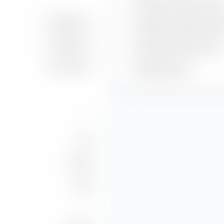
Geschätzter Gewinn je Akti
199,83 Mio. €
Geschätzte Dividendenren
173,04 Mio. €
Geschätzte Gewinnrendite
201,19 Mio. €
Geschätztes KGV
—
7,54
105,26
-13,16
—