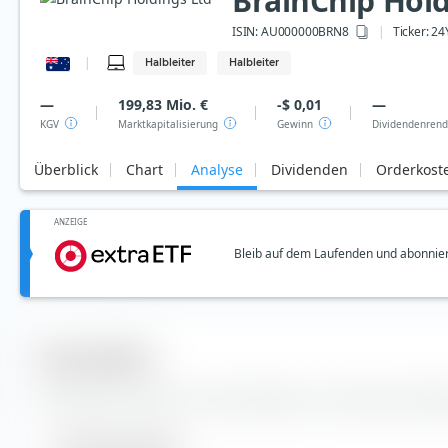
BrainChip Hold
ISIN:
AU000000BRN8
Ticker:
24
Halbleiter
Halbleiter
—
199,83 Mio. €
-$ 0,01
—
KGV
Marktkapitalisierung
Gewinn
Dividendenrend
Überblick
Chart
Analyse
Dividenden
Orderkost
ANZEIGE
Bleib auf dem Laufenden und abonnier
Kennzahlen
Wichtige Kennzahlen und Stammdaten zur BrainChip Holding