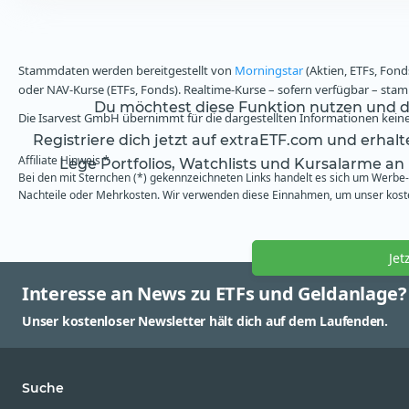
Stammdaten werden bereitgestellt von
Morningstar
(Aktien, ETFs, Fond
oder NAV-Kurse (ETFs, Fonds). Realtime-Kurse – sofern verfügbar – st
Du möchtest diese Funktion nutzen und da
Die Isarvest GmbH übernimmt für die dargestellten Informationen keine 
Registriere dich jetzt auf extraETF.com und erhal
Affiliate Hinweis *
Lege Portfolios, Watchlists und Kursalarme an
Bei den mit Sternchen (*) gekennzeichneten Links handelt es sich um Werbe- 
Nachteile oder Mehrkosten. Wir verwenden diese Einnahmen, um unser kosten
Jet
Interesse an News zu ETFs und Geldanlage?
Unser kostenloser Newsletter hält dich auf dem Laufenden.
Suche