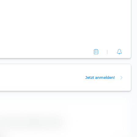
Jetzt anmelden!
r BrainChip Holdings Ltd Aktie.