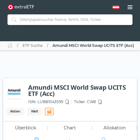
ETF Suche
Amundi MSCI World Swap UCITS ETF (Acc)
Amundi MSCI World Swap UCITS
ETF (Acc)
ISIN:
LU1681043599
Ticker:
CW8
Aktien
Welt
Überblick
Chart
Allokation