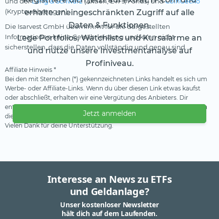
und der
Lang & Schwarz
(Aktien, ETFs, Fonds) und
CoinGecko
(Kryptowährungen).
erhalte uneingeschränkten Zugriff auf alle
Daten & Funktionen.
Die Isarvest GmbH übernimmt für die dargestellten
Informationen keine Gewährleistung und kann nicht
Lege Portfolios, Watchlists und Kursalarme an
sicherstellen, dass die Daten vollständig und genau sind.
und nutze unsere Investmentanalyse auf
Profiniveau.
Affiliate Hinweis *
Bei den mit Sternchen (*) gekennzeichneten Links handelt es sich um
Werbe- oder Affiliate-Links. Wenn du über diesen Link etwas kaufst
oder abschließt, erhalten wir eine Vergütung des Anbieters. Dir
entstehen dadurch keine Nachteile oder Mehrkosten. Wir verwenden
Jetzt anmelden
diese Einnahmen, um unser kostenfreies Angebot zu finanzieren.
Vielen Dank für deine Unterstützung.
Interesse an News zu ETFs
und Geldanlage?
Unser kostenloser Newsletter
hält dich auf dem Laufenden.