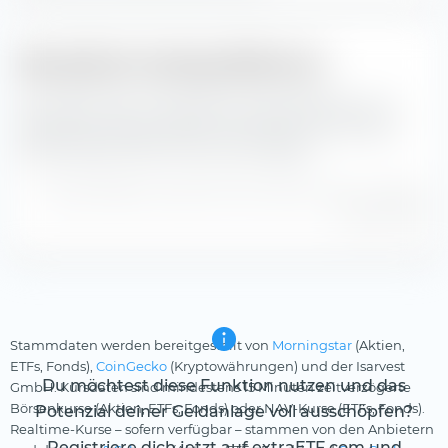
Monatliche Tracking Difference
Hier siehst du die monatliche Tracking Difference von
Indexentwicklung und Performance des Amundi MSCI
World Swap UCITS ETF (Acc) seit Auflage.
Tracking Difference berechnet anhand der Index- und NAV-
Kurse in EUR.
Stammdaten werden bereitgestellt von
Morningstar
(Aktien,
ETFs, Fonds),
CoinGecko
(Kryptowährungen) und der Isarvest
Du möchtest diese Funktion nutzen und das
GmbH. Kursdaten sind mindestens 15 Minuten zeitverzögerte
Börsenkurse (Aktien, ETFs, Fonds) oder NAV-Kurse (ETFs, Fonds).
Potenzial deiner Geldanlage voll ausschöpfen?
Realtime-Kurse – sofern verfügbar – stammen von den Anbietern
Registriere dich jetzt auf extraETF.com und