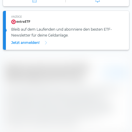
ANZEIGE
Bleib auf dem Laufenden und abonniere den besten ETF-
Newsletter für deine Geldanlage.
Jetzt anmelden!
Bewertung des Amundi MSCI
EUR
World Swap UCITS ETF (Acc)
Die Tracking Difference (kurz: TD) wird auf extraETF als
Indexrendite minus ETF-Rendite berechnet. Die
durchschnittliche jährliche Tracking Difference des
Amundi MSCI World Swap UCITS ETF (Acc) beträgt —.
Der ETF hat sich damit durchschnittlich um —
schlechter
entwickelt als der Index.