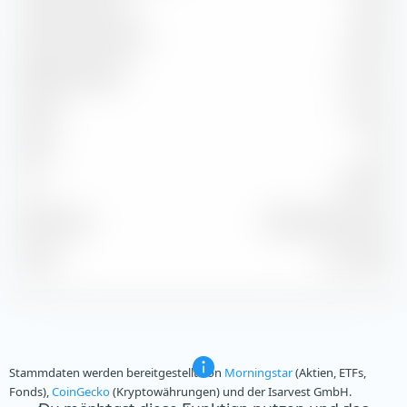
Capture Ratio Up
96,56
Capture Ratio Down
108,87
Batting Average
41,67 %
Alpha
-2,44 %
Beta
1,06
2
98,99 %
R
Benchmark
MSCI World NR USD
Stand
31.07.2026
Stammdaten werden bereitgestellt von
Morningstar
(Aktien, ETFs,
Fonds),
CoinGecko
(Kryptowährungen) und der Isarvest GmbH.