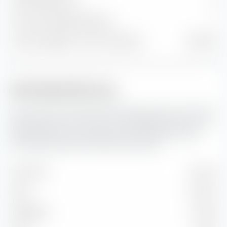
Anleihenpositionen
0
Cash und sonstige Positionen
1
% des Vermögens in Top 10 Positionen
100,00 %
Marktkapitalisierung
Hier siehst du die prozentuale Aufteilung des Amundi MSCI
World Swap UCITS ETF (Acc) nach Marktkapitalisierung. Die
Marktkapitalisierung spiegelt den aktuellen Börsenwert
eines börsennotierten Unternehmens wider.
Sehr Groß
46,61 %
Groß
35,25 %
Mittelgroß
17,69 %