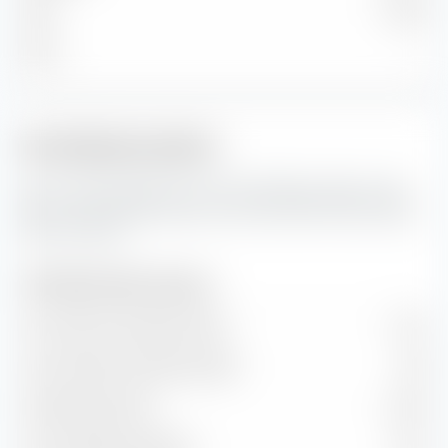
Klein
0,45 %
Micro
—
Portfoliokennzahlen
Das sind die Prognosen für die Portfoliokennzahlen sowie
Wert- und Wachstumsraten des Amundi MSCI World Swap
UCITS ETF (Acc).
Portfoliokennzahlen (Prognose)
Kurs-Gewinn-Verhältnis (KGV)
19,51
Kurs-Buchwert-Verhältnis (KBV)
3,56
Dividendenrendite
1,63 %
Kurs/Cashflow-Verhältnis
14,07