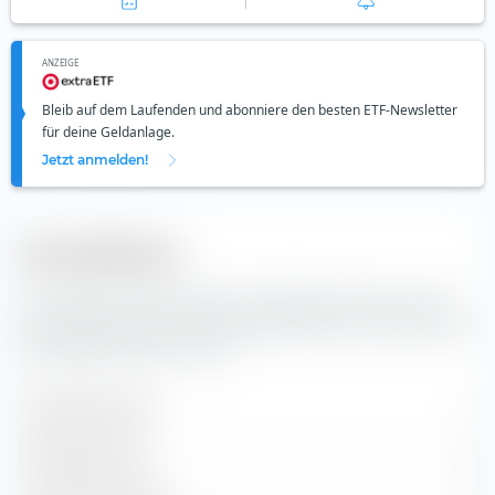
ANZEIGE
Bleib auf dem Laufenden und abonniere den besten ETF-Newsletter
für deine Geldanlage.
Jetzt anmelden!
Diversifikation
Hier findest du die Anzahl der enthaltenen Werte und die
Zusammensetzung der Indexbestandteile des Amundi MSCI
World Swap UCITS ETF (Acc).
Enthaltene Werte
1
Aktienpositionen
0