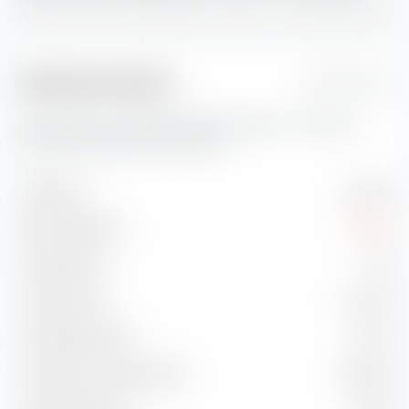
Risikokennzahlen
1 Jahr
Hier findest du wichtige Risikokennzahlen zum Amundi
MSCI World Swap UCITS ETF (Acc).
Volatilität
10,43 %
Max. Drawdown
-6,38 %
Sharpe Ratio
1,19
Treynor Ratio
13,79 %
Information Ratio
-1,16 %
Korrelation zu Benchmark
99,49 %