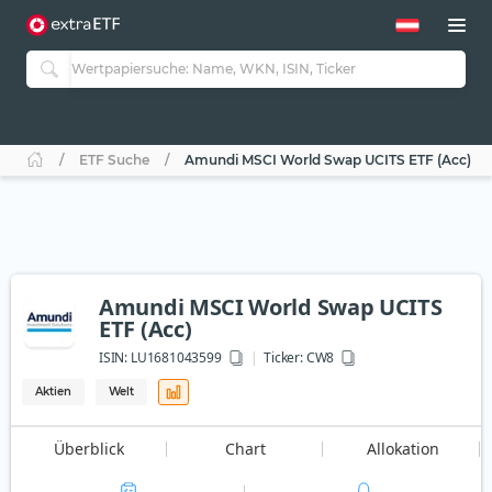
ETF Suche
Amundi MSCI World Swap UCITS ETF (Acc)
Amundi MSCI World Swap UCITS
ETF (Acc)
ISIN:
LU1681043599
Ticker:
CW8
Aktien
Welt
Überblick
Chart
Allokation