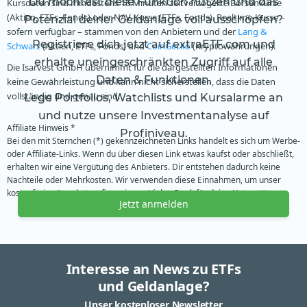
Du möchtest diese Funktion nutzen und das
Kursdaten sind mindestens 15 Minuten zeitverzögerte Börsenkurse
(Aktien, ETFs, Fonds) oder NAV-Kurse (ETFs, Fonds). Realtime-Kurse –
Potenzial deiner Geldanlage voll ausschöpfen?
sofern verfügbar – stammen von den Anbietern und der
Lang &
Registriere dich jetzt auf extraETF.com und
Schwarz
(Aktien, ETFs, Fonds) und
CoinGecko
(Kryptowährungen).
erhalte uneingeschränkten Zugriff auf alle
Die Isarvest GmbH übernimmt für die dargestellten Informationen
Daten & Funktionen.
keine Gewährleistung und kann nicht sicherstellen, dass die Daten
vollständig und genau sind.
Lege Portfolios, Watchlists und Kursalarme an
und nutze unsere Investmentanalyse auf
Affiliate Hinweis *
Profiniveau.
Bei den mit Sternchen (*) gekennzeichneten Links handelt es sich um Werbe-
oder Affiliate-Links. Wenn du über diesen Link etwas kaufst oder abschließt,
erhalten wir eine Vergütung des Anbieters. Dir entstehen dadurch keine
Nachteile oder Mehrkosten. Wir verwenden diese Einnahmen, um unser
kostenfreies Angebot zu finanzieren. Vielen Dank für deine Unterstützung.
Jetzt anmelden
Interesse an News zu ETFs
und Geldanlage?
Unser kostenloser Newsletter