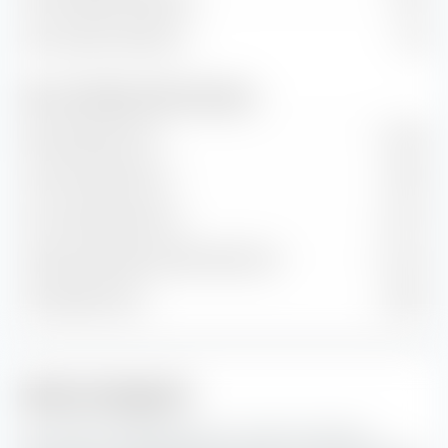
Kurs/Umsatz-Verhältnis
2,75
Wert- und Wachstumsraten (Prognose)
Buchwertwachstum
6,50 %
Cash-Flow-Wachstum
7,89 %
Hist. Gewinnwachstum
8,31 %
Langfr. geschätztes Gewinn­wachstum
11,22 %
Umsatzwachstum
5,08 %
Aktien-Anlagestil
Die extraETF Anlagestil Box ist ein höchst nützliches