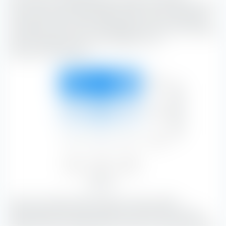
Instrument für die Portfoliokonstruktion. Die Box klassifiziert
den Amundi MSCI World Swap UCITS ETF (Acc) entlang der
vertikalen Achse nach der Marktkapitalisierung und entlang
der horizontalen Achse nach Substanz- und
Wachstumsmerkmalen.
Groß
27,21 %
32,10 %
22,54 %
Marktkapitalisierung
81,85 %
Mittel
5,14 %
8,25 %
4,30 %
17,69 %
Klein
0,13 %
0,30 %
0,03 %
0,45 %
Value
Blend
Growth
32,48 %
40,65 %
26,87 %
Aktienstil
Mit 32,10 % bilden Blend-Aktien mit einer großen
Marktkapitalisierung den größten Portfolio-Anteil.
Blend-
Aktien sind eine Kombination von Value- und Growth-Aktien.