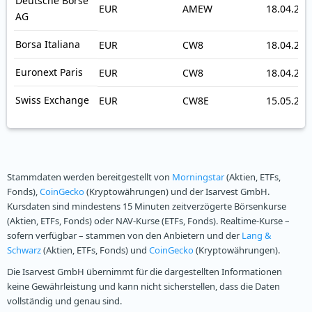
Deutsche Börse
EUR
AMEW
18.04.201
AG
Borsa Italiana
EUR
CW8
18.04.201
Euronext Paris
EUR
CW8
18.04.201
Swiss Exchange
EUR
CW8E
15.05.201
Stammdaten werden bereitgestellt von
Morningstar
(Aktien, ETFs,
Fonds),
CoinGecko
(Kryptowährungen) und der Isarvest GmbH.
Kursdaten sind mindestens 15 Minuten zeitverzögerte Börsenkurse
(Aktien, ETFs, Fonds) oder NAV-Kurse (ETFs, Fonds). Realtime-Kurse –
sofern verfügbar – stammen von den Anbietern und der
Lang &
Schwarz
(Aktien, ETFs, Fonds) und
CoinGecko
(Kryptowährungen).
Die Isarvest GmbH übernimmt für die dargestellten Informationen
keine Gewährleistung und kann nicht sicherstellen, dass die Daten
vollständig und genau sind.