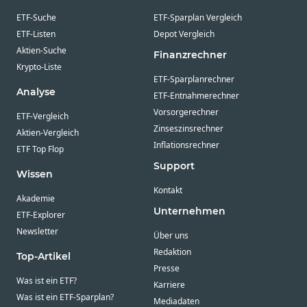
ETF-Suche
ETF-Sparplan Vergleich
ETF-Listen
Depot Vergleich
Aktien-Suche
Finanzrechner
Krypto-Liste
ETF-Sparplanrechner
Analyse
ETF-Entnahmerechner
Vorsorgerechner
ETF-Vergleich
Zinseszinsrechner
Aktien-Vergleich
Inflationsrechner
ETF Top Flop
Support
Wissen
Kontakt
Akademie
Unternehmen
ETF-Explorer
Newsletter
Über uns
Redaktion
Top-Artikel
Presse
Was ist ein ETF?
Karriere
Was ist ein ETF-Sparplan?
Mediadaten