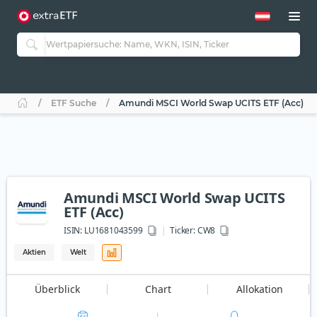
ETF Suche
Amundi MSCI World Swap UCITS ETF (Acc)
Amundi MSCI World Swap UCITS
ETF (Acc)
ISIN:
LU1681043599
Ticker:
CW8
Aktien
Welt
Überblick
Chart
Allokation