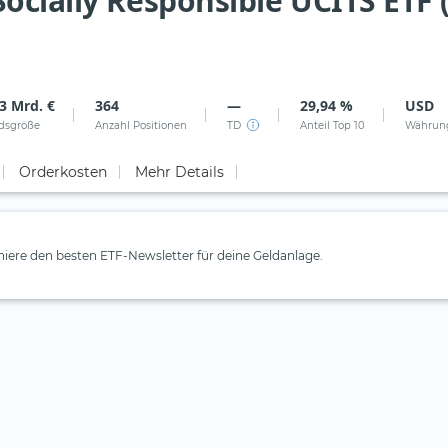
ocially Responsible UCITS ETF 
3 Mrd. €
364
—
29,94 %
USD
dsgröße
Anzahl Positionen
TD
Anteil Top 10
Währun
Orderkosten
Mehr Details
iere den besten ETF-Newsletter für deine Geldanlage.