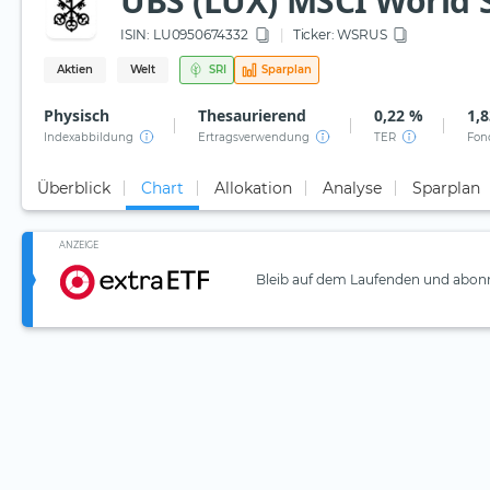
UBS (LUX) MSCI World S
ISIN:
LU0950674332
Ticker:
WSRUS
Aktien
Welt
SRI
Sparplan
Physisch
Thesaurierend
0,22 %
1,8
Indexabbildung
Ertragsverwendung
TER
Fon
Überblick
Chart
Allokation
Analyse
Sparplan
ANZEIGE
Bleib auf dem Laufenden und abonn