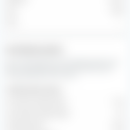
Klein
0,85 %
Micro
—
Portfoliokennzahlen
Das sind die Prognosen für die Portfoliokennzahlen sowie
Wert- und Wachstumsraten des UBS (LUX) MSCI World
Socially Responsible UCITS ETF (Acc).
Portfoliokennzahlen (Prognose)
Kurs-Gewinn-Verhältnis (KGV)
21,57
Kurs-Buchwert-Verhältnis (KBV)
4,17
Dividendenrendite
1,63 %