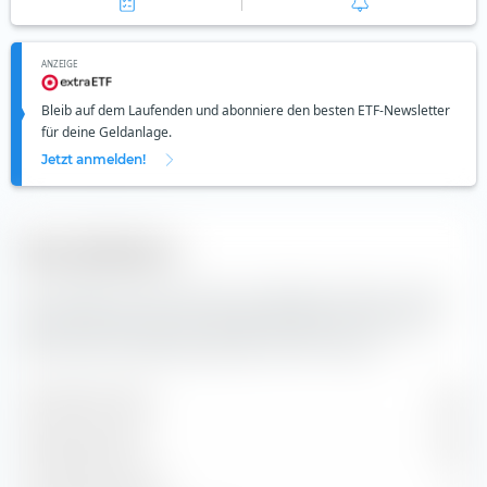
ANZEIGE
Bleib auf dem Laufenden und abonniere den besten ETF-Newsletter
für deine Geldanlage.
Jetzt anmelden!
Diversifikation
Hier findest du die Anzahl der enthaltenen Werte und die
Zusammensetzung der Indexbestandteile des UBS (LUX)
MSCI World Socially Responsible UCITS ETF (Acc).
Enthaltene Werte
382
Aktienpositionen
364