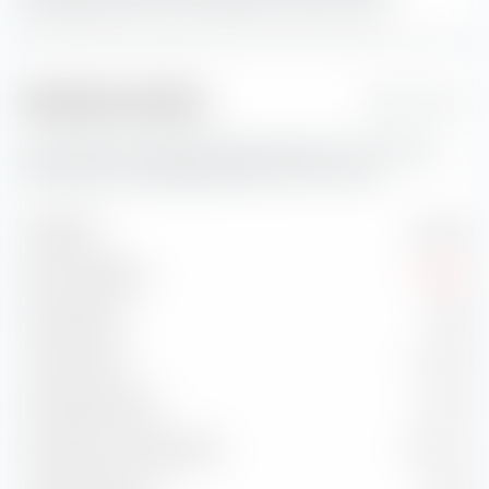
Marktkapitalisierung den größten Portfolio-Anteil.
Risikokennzahlen
1 Jahr
Hier findest du wichtige Risikokennzahlen zum UBS (LUX)
MSCI World Socially Responsible UCITS ETF (Acc).
Volatilität
14,10 %
Max. Drawdown
-8,06 %
Sharpe Ratio
0,83
Treynor Ratio
11,14 %
Information Ratio
-1,15 %
Korrelation zu Benchmark
93,11 %