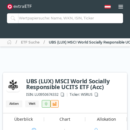
ETF Suche
UBS (LUX) MSCI World Socially Responsible UC
UBS (LUX) MSCI World Socially
Responsible UCITS ETF (Acc)
ISIN:
LU0950674332
Ticker:
WSRUS
Aktien
Welt
Überblick
Chart
Allokation