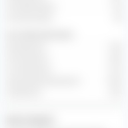
Kurs/Cashflow-Verhältnis
16,25
Kurs/Umsatz-Verhältnis
2,82
Wert- und Wachstumsraten (Prognose)
Buchwertwachstum
6,44 %
Cash-Flow-Wachstum
8,88 %
Hist. Gewinnwachstum
11,32 %
Langfr. geschätztes Gewinn­wachstum
10,84 %
Umsatzwachstum
6,34 %
Aktien-Anlagestil