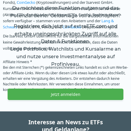
Fonds),
CoinGecko
(Kryptowährungen) und der Isarvest GmbH.
Du möchtest diese Funktion nutzen und das
Kursdaten sind mindestens 15 Minuten zeitverzögerte Börsenkurse
(Aktien, ETFs, Fonds) oder NAV-Kurse (ETFs, Fonds). Realtime-Kurse –
Potenzial deiner Geldanlage voll ausschöpfen?
sofern verfügbar – stammen von den Anbietern und der
Lang &
Registriere dich jetzt auf extraETF.com und
Schwarz
(Aktien, ETFs, Fonds) und
CoinGecko
(Kryptowährungen).
erhalte uneingeschränkten Zugriff auf alle
Die Isarvest GmbH übernimmt für die dargestellten Informationen
Daten & Funktionen.
keine Gewährleistung und kann nicht sicherstellen, dass die Daten
vollständig und genau sind.
Lege Portfolios, Watchlists und Kursalarme an
und nutze unsere Investmentanalyse auf
Affiliate Hinweis *
Profiniveau.
Bei den mit Sternchen (*) gekennzeichneten Links handelt es sich um Werbe-
oder Affiliate-Links. Wenn du über diesen Link etwas kaufst oder abschließt,
erhalten wir eine Vergütung des Anbieters. Dir entstehen dadurch keine
Nachteile oder Mehrkosten. Wir verwenden diese Einnahmen, um unser
kostenfreies Angebot zu finanzieren. Vielen Dank für deine Unterstützung.
Jetzt anmelden
Interesse an News zu ETFs
und Geldanlage?