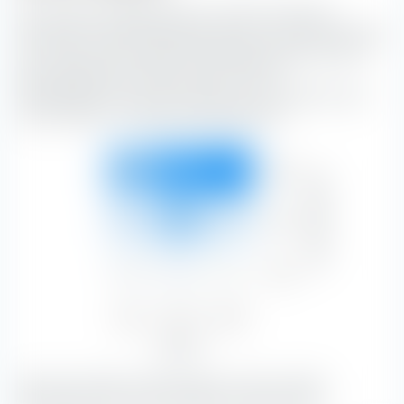
Die extraETF Anlagestil Box ist ein höchst nützliches
Instrument für die Portfoliokonstruktion. Die Box klassifiziert
den UBS (LUX) MSCI World Socially Responsible UCITS ETF
(Acc) entlang der vertikalen Achse nach der
Marktkapitalisierung und entlang der horizontalen Achse
nach Substanz- und Wachstumsmerkmalen.
Groß
17,48 %
27,16 %
32,23 %
Marktkapitalisierung
76,88 %
Mittel
4,53 %
12,84 %
4,91 %
22,27 %
Klein
0,20 %
0,53 %
0,12 %
0,85 %
Value
Blend
Growth
22,21 %
40,53 %
37,26 %
Aktienstil
Mit 32,23 % bilden Growth-Aktien mit einer großen