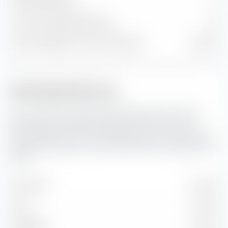
Anleihenpositionen
0
Cash und sonstige Positionen
18
% des Vermögens in Top 10 Positionen
29,94 %
Marktkapitalisierung
Hier siehst du die prozentuale Aufteilung des UBS (LUX)
MSCI World Socially Responsible UCITS ETF (Acc) nach
Marktkapitalisierung. Die Marktkapitalisierung spiegelt den
aktuellen Börsenwert eines börsennotierten Unternehmens
wider.
Sehr Groß
35,55 %
Groß
41,32 %
Mittelgroß
22,27 %