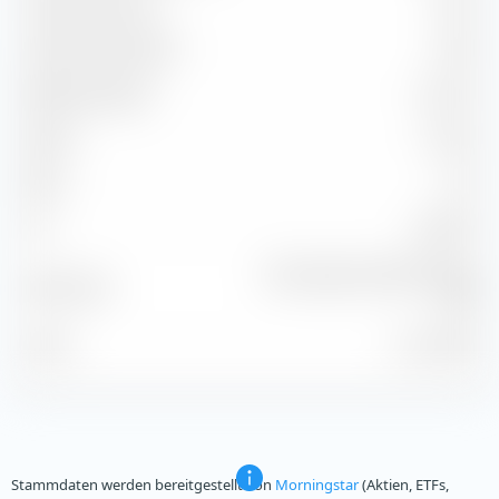
Capture Ratio Up
72,65
Capture Ratio Down
75,04
Batting Average
41,67 %
Alpha
-5,76 %
Beta
1,02
2
86,69 %
R
Morningstar Global TME NR
Benchmark
USD
Stand
31.07.2026
Stammdaten werden bereitgestellt von
Morningstar
(Aktien, ETFs,