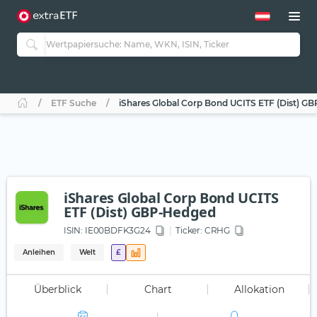
ETF Suche
iShares Global Corp Bond UCITS ETF (Dist) G
iShares Global Corp Bond UCITS
ETF (Dist) GBP-Hedged
ISIN:
IE00BDFK3G24
Ticker:
CRHG
Anleihen
Welt
£
Überblick
Chart
Allokation