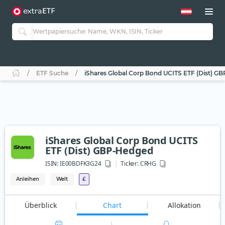
ETF Suche
iShares Global Corp Bond UCITS ETF (Dist) G
iShares Global Corp Bond UCITS
ETF (Dist) GBP-Hedged
ISIN:
IE00BDFK3G24
Ticker:
CRHG
Anleihen
Welt
£
Überblick
Chart
Allokation