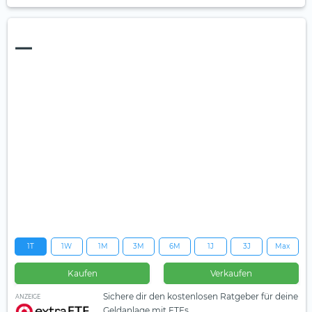
—
1T
1W
1M
3M
6M
1J
3J
Max
Kaufen
Verkaufen
Sichere dir den kostenlosen Ratgeber für deine
ANZEIGE
Geldanlage mit ETFs.