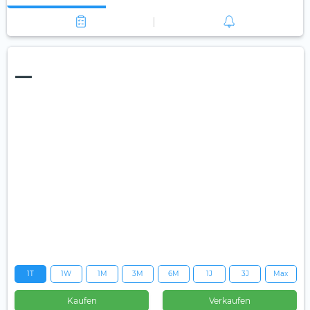
—
1T
1W
1M
3M
6M
1J
3J
Max
Kaufen
Verkaufen