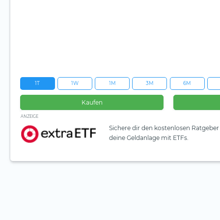
1T
1W
1M
3M
6M
Kaufen
ANZEIGE
Sichere dir den kostenlosen Ratgeber 
deine Geldanlage mit ETFs.