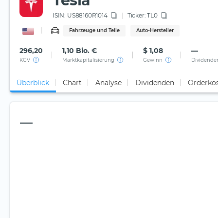
Tesla
ISIN:
US88160R1014
Ticker:
TL0
Fahrzeuge und Teile
Auto-Hersteller
296,20
1,10 Bio. €
$ 1,08
—
KGV
Marktkapitalisierung
Gewinn
Dividende
Überblick
Chart
Analyse
Dividenden
Orderko
—