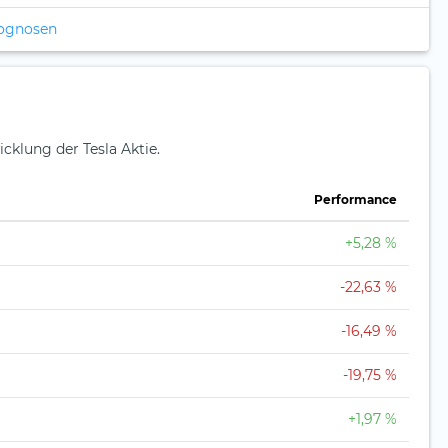
rognosen
cklung der Tesla Aktie.
Perfor­mance
+5,28 %
-22,63 %
-16,49 %
-19,75 %
+1,97 %