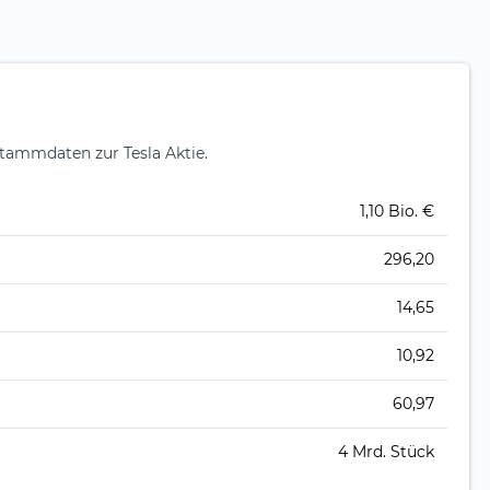
tammdaten zur Tesla Aktie.
1,10 Bio. €
296,20
14,65
10,92
60,97
4 Mrd. Stück