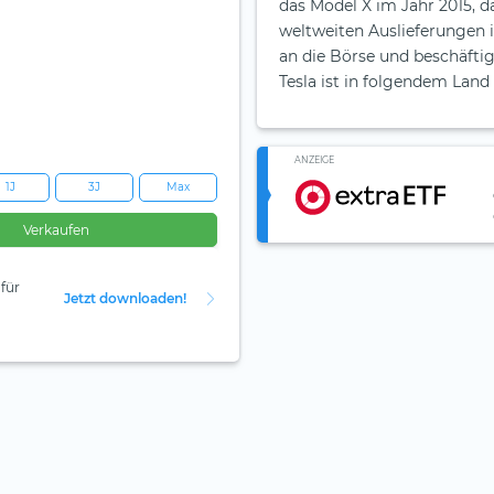
das Model X im Jahr 2015, d
weltweiten Auslieferungen i
an die Börse und beschäftig
Tesla ist in folgendem Land
ANZEIGE
1J
3J
Max
Verkaufen
für
Jetzt downloaden!