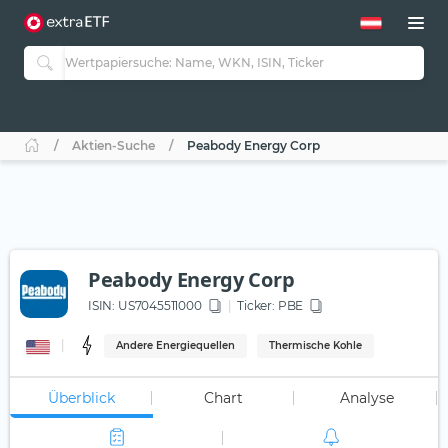
Aktien-Suche
Peabody Energy Corp
Peabody Energy Corp
ISIN:
US7045511000
Ticker:
PBE
Andere Energiequellen
Thermische Kohle
Überblick
Chart
Analyse