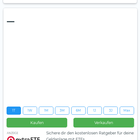
—
1T
1W
1M
3M
6M
1J
3J
Max
Kaufen
Verkaufen
Sichere dir den kostenlosen Ratgeber für deine
ANZEIGE
Geldanlage mit ETFs.