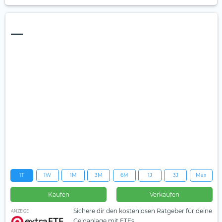
—
1T
1W
1M
3M
6M
1J
3J
Max
Kaufen
Verkaufen
Sichere dir den kostenlosen Ratgeber für deine
ANZEIGE
Geldanlage mit ETFs.