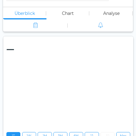
Überblick
Chart
Analyse
—
1T
1W
1M
3M
6M
1J
3J
Max