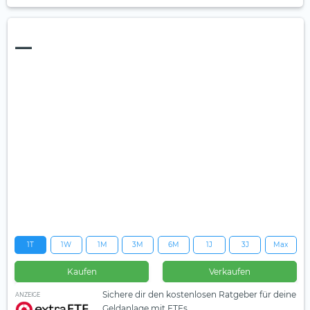
—
1T
1W
1M
3M
6M
1J
3J
Max
Kaufen
Verkaufen
Sichere dir den kostenlosen Ratgeber für deine
ANZEIGE
Geldanlage mit ETFs.