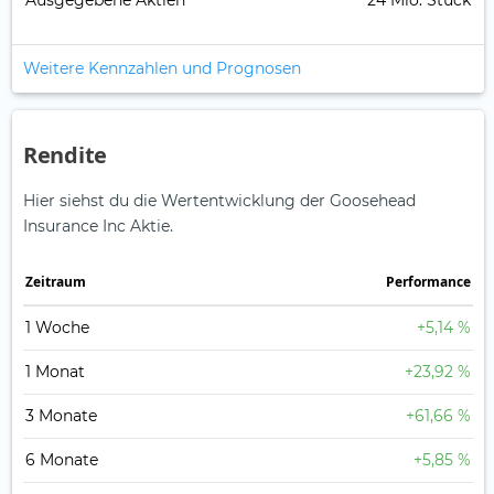
Ausgegebene Aktien
24 Mio. Stück
Weitere Kennzahlen und Prognosen
Rendite
Hier siehst du die Wertentwicklung der Goosehead
Insurance Inc Aktie.
Zeitraum
Perfor­mance
1 Woche
+5,14 %
1 Monat
+23,92 %
3 Monate
+61,66 %
6 Monate
+5,85 %