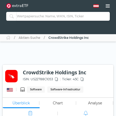
Aktien-Suche
CrowdStrike Holdings Inc
CrowdStrike Holdings Inc
ISIN:
US22788C1053
Ticker:
45C
Software
Software-Infrastruktur
Überblick
Chart
Analyse