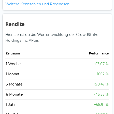
Weitere Kennzahlen und Prognosen
Rendite
Hier siehst du die Wertentwicklung der CrowdStrike
Holdings Inc Aktie.
Zeitraum
Perfor­mance
1 Woche
+13,67 %
1 Monat
+10,12 %
3 Monate
+98,47 %
6 Monate
+45,55 %
1 Jahr
+56,91 %