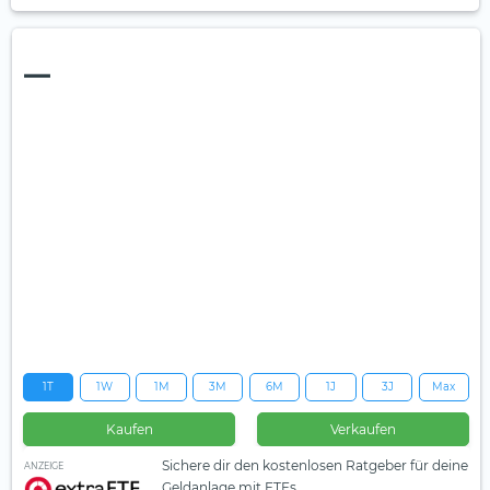
—
1T
1W
1M
3M
6M
1J
3J
Max
Kaufen
Verkaufen
Sichere dir den kostenlosen Ratgeber für deine
ANZEIGE
Geldanlage mit ETFs.