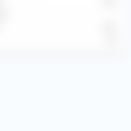
e
$ 39,36
dite
—
5,58 %
12,66