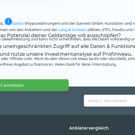
s),
CoinGecko
(Kryptowährungen) und der Isarvest GmbH. Kursdaten sind mi
ammen von den Anbietern und der
Lang & Schwarz
(Aktien, ETFs, Fonds) und
s Potenzial deiner Geldanlage voll ausschöpfen?
Gewährleistung und kann nicht sicherstellen, dass die Daten vollständig u
te uneingeschränkten Zugriff auf alle Daten & Funktion
 und nutze unsere Investmentanalyse auf Profiniveau.
oder Affiliate-Links. Wenn du über diesen Link etwas kaufst oder abschließt, erh
freies Angebot zu finanzieren. Vielen Dank für deine Unterstützung.
zt anmelden
Anbietervergleich