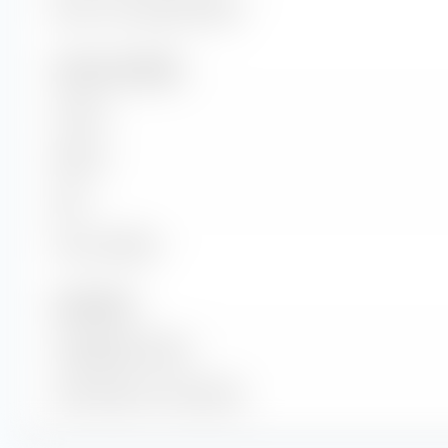
Return on Investment (ROI)
Umsatz und Cashflow
Umsatz
EBITDA
EBIT
Freier Cashflow
Anzahl Aktien
Ausgegebene Aktien
Anzahl Aktien im Streu­besitz