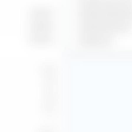
Geschätzter Gewinn je Akti
9,92 Mrd. €
Geschätzte Dividendenren
14,38 Mrd. €
Geschätzte Gewinnrendite
14,23 Mrd. €
Geschätztes KGV
21,26
2,75
1,24
17,73
—