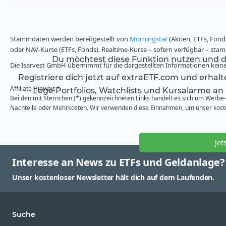
Stammdaten werden bereitgestellt von
Morningstar
(Aktien, ETFs, Fond
oder NAV-Kurse (ETFs, Fonds). Realtime-Kurse – sofern verfügbar – st
Du möchtest diese Funktion nutzen und da
Die Isarvest GmbH übernimmt für die dargestellten Informationen keine 
Registriere dich jetzt auf extraETF.com und erhal
Affiliate Hinweis *
Lege Portfolios, Watchlists und Kursalarme an
Bei den mit Sternchen (*) gekennzeichneten Links handelt es sich um Werbe- 
Nachteile oder Mehrkosten. Wir verwenden diese Einnahmen, um unser kosten
Jet
Interesse an News zu ETFs und Geldanlage?
Unser kostenloser Newsletter hält dich auf dem Laufenden.
Suche