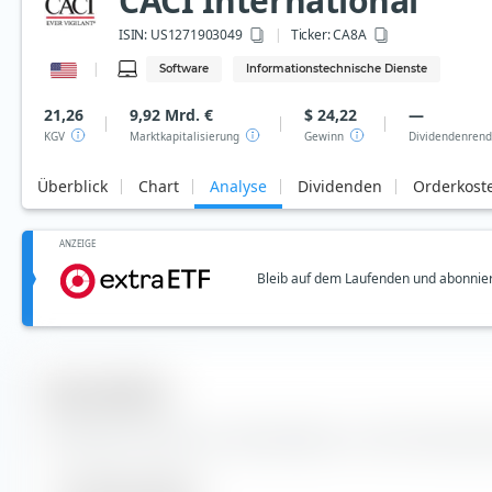
CACI International
ISIN:
US1271903049
Ticker:
CA8A
Software
Informationstechnische Dienste
21,26
9,92 Mrd. €
$ 24,22
—
KGV
Marktkapitalisierung
Gewinn
Dividendenrend
Überblick
Chart
Analyse
Dividenden
Orderkost
ANZEIGE
Bleib auf dem Laufenden und abonnier
Kennzahlen
Wichtige Kennzahlen und Stammdaten zur CACI Internationa