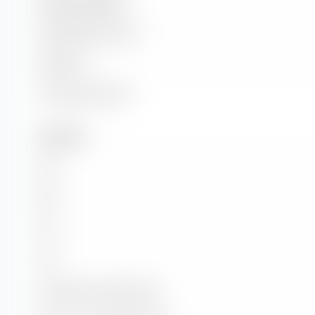
Unternehmensgröße
Marktkapitalisierung
Marktwert
Unternehmenswert
Kennzahlen
KGV
KBV
KUV
KCV
KG-Wachstum (PEG Ratio)