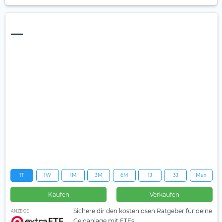
—
1T
1W
1M
3M
6M
1J
3J
Max
Kaufen
Verkaufen
Sichere dir den kostenlosen Ratgeber für deine
ANZEIGE
Geldanlage mit ETFs.