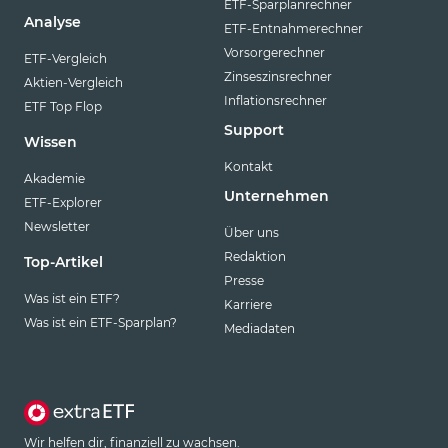
ETF-Sparplanrechner
Analyse
ETF-Entnahmerechner
Vorsorgerechner
ETF-Vergleich
Zinseszinsrechner
Aktien-Vergleich
Inflationsrechner
ETF Top Flop
Support
Wissen
Kontakt
Akademie
Unternehmen
ETF-Explorer
Newsletter
Über uns
Redaktion
Top-Artikel
Presse
Was ist ein ETF?
Karriere
Was ist ein ETF-Sparplan?
Mediadaten
Wir helfen dir, finanziell zu wachsen.