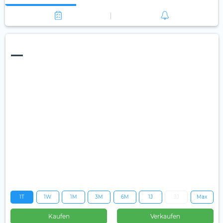
—
1T
1W
1M
3M
6M
1J
3J
Max
Kaufen
Verkaufen