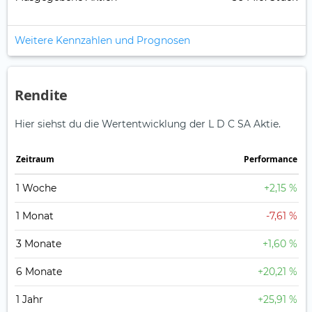
Weitere Kennzahlen und Prognosen
Rendite
Hier siehst du die Wertentwicklung der L D C SA Aktie.
Zeitraum
Perfor­mance
1 Woche
+2,15 %
1 Monat
-7,61 %
3 Monate
+1,60 %
6 Monate
+20,21 %
1 Jahr
+25,91 %