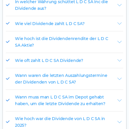
In welcher Währung schüttet L D C SA Inc die
Dividende aus?
Wie viel Dividende zahlt L D C SA?
Wie hoch ist die Dividendenrendite der L D C
SA Aktie?
Wie oft zahlt L D C SA Dividende?
Wann waren die letzten Auszahlungstermine
der Dividenden von L D C SA?
Wann muss man L D C SA im Depot gehabt
haben, um die letzte Dividende zu erhalten?
Wie hoch war die Dividende von L D C SA in
2025?