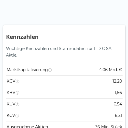
Kennzahlen
Wichtige Kennzahlen und Stammdaten zur L D C SA
Aktie.
Marktkapitalisierung
4,06 Mrd. €
KGV
12,20
KBV
1,56
KUV
0,54
KCV
6,21
Ausgegebene Aktien
36 Mio. Stück