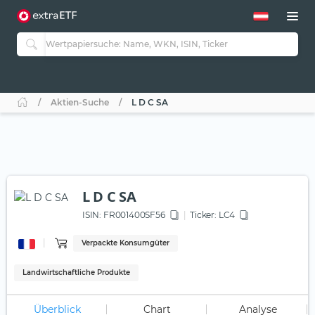
Aktien-Suche
L D C SA
L D C SA
ISIN:
FR001400SF56
Ticker:
LC4
Verpackte Konsumgüter
Landwirtschaftliche Produkte
Überblick
Chart
Analyse