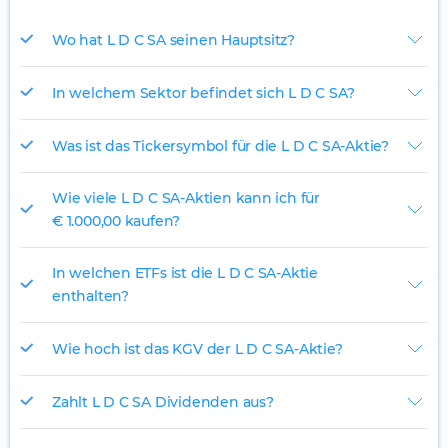
Wo hat L D C SA seinen Hauptsitz?
In welchem Sektor befindet sich L D C SA?
Was ist das Tickersymbol für die L D C SA-Aktie?
Wie viele L D C SA-Aktien kann ich für
€ 1.000,00 kaufen?
In welchen ETFs ist die L D C SA-Aktie
enthalten?
Wie hoch ist das KGV der L D C SA-Aktie?
Zahlt L D C SA Dividenden aus?