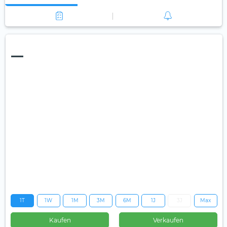
—
1T
1W
1M
3M
6M
1J
3J
Max
Kaufen
Verkaufen