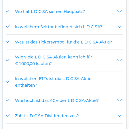
Wo hat L D C SA seinen Hauptsitz?
In welchem Sektor befindet sich L D C SA?
Was ist das Tickersymbol für die L D C SA-Aktie?
Wie viele L D C SA-Aktien kann ich für
€ 1.000,00 kaufen?
In welchen ETFs ist die L D C SA-Aktie
enthalten?
Wie hoch ist das KGV der L D C SA-Aktie?
Zahlt L D C SA Dividenden aus?