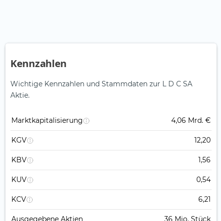
Kennzahlen
Wichtige Kennzahlen und Stammdaten zur L D C SA
Aktie.
Marktkapitalisierung
4,06 Mrd. €
KGV
12,20
KBV
1,56
KUV
0,54
KCV
6,21
Ausgegebene Aktien
36 Mio. Stück