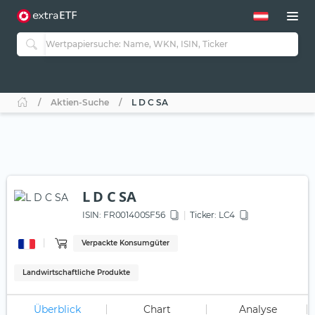
Aktien-Suche
L D C SA
L D C SA
ISIN:
FR001400SF56
Ticker:
LC4
Verpackte Konsumgüter
Landwirtschaftliche Produkte
Überblick
Chart
Analyse