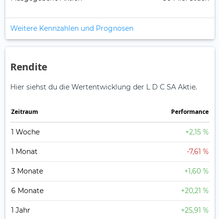
Weitere Kennzahlen und Prognosen
Rendite
Hier siehst du die Wertentwicklung der L D C SA Aktie.
Zeitraum
Perfor­mance
1 Woche
+2,15 %
1 Monat
-7,61 %
3 Monate
+1,60 %
6 Monate
+20,21 %
1 Jahr
+25,91 %