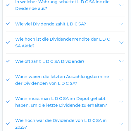
In welcher Währung schüttet L D C SA Inc die
Dividende aus?
Wie viel Dividende zahlt L D C SA?
Wie hoch ist die Dividendenrendite der L D C
SA Aktie?
Wie oft zahlt L D C SA Dividende?
Wann waren die letzten Auszahlungstermine
der Dividenden von L D C SA?
Wann muss man L D C SA im Depot gehabt
haben, um die letzte Dividende zu erhalten?
Wie hoch war die Dividende von L D C SA in
2025?