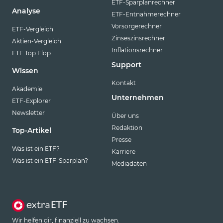
ETF-Sparplanrechner
Analyse
ETF-Entnahmerechner
Vorsorgerechner
ETF-Vergleich
Zinseszinsrechner
Aktien-Vergleich
Inflationsrechner
ETF Top Flop
Support
Wissen
Kontakt
Akademie
Unternehmen
ETF-Explorer
Newsletter
Über uns
Redaktion
Top-Artikel
Presse
Was ist ein ETF?
Karriere
Was ist ein ETF-Sparplan?
Mediadaten
Wir helfen dir, finanziell zu wachsen.