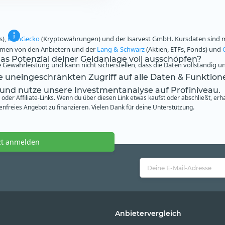
s),
CoinGecko
(Kryptowährungen) und der Isarvest GmbH. Kursdaten sind mi
ammen von den Anbietern und der
Lang & Schwarz
(Aktien, ETFs, Fonds) und
s Potenzial deiner Geldanlage voll ausschöpfen?
Gewährleistung und kann nicht sicherstellen, dass die Daten vollständig u
te uneingeschränkten Zugriff auf alle Daten & Funktion
 und nutze unsere Investmentanalyse auf Profiniveau.
oder Affiliate-Links. Wenn du über diesen Link etwas kaufst oder abschließt, erh
freies Angebot zu finanzieren. Vielen Dank für deine Unterstützung.
zt anmelden
Anbietervergleich