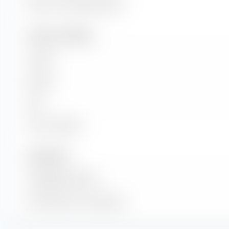
Return on Investment (ROI)
Umsatz und Cashflow
Umsatz
EBITDA
EBIT
Freier Cashflow
Anzahl Aktien
Ausgegebene Aktien
Anzahl Aktien im Streu­besitz