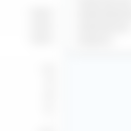
Geschätzter Gewinn je Akti
4,06 Mrd. €
Geschätzte Dividendenren
4,33 Mrd. €
Geschätzte Gewinnrendite
4,40 Mrd. €
Geschätztes KGV
12,20
1,56
0,54
6,21
—