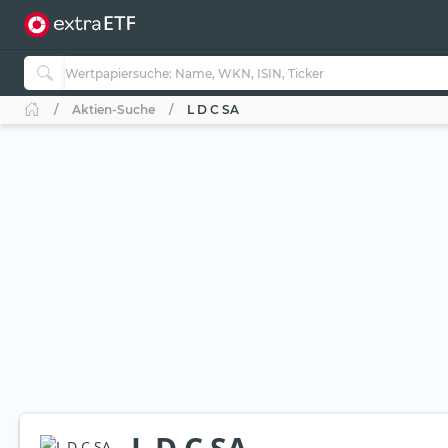
Aktien-Suche
L D C SA