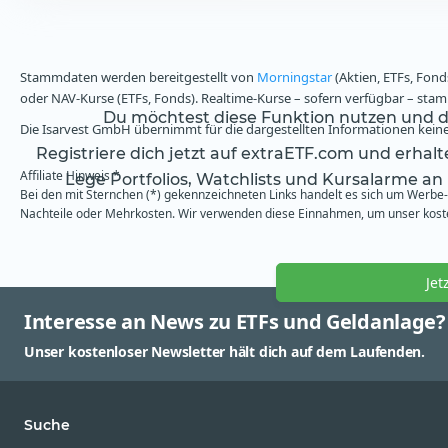
Stammdaten werden bereitgestellt von
Morningstar
(Aktien, ETFs, Fond
oder NAV-Kurse (ETFs, Fonds). Realtime-Kurse – sofern verfügbar – st
Du möchtest diese Funktion nutzen und da
Die Isarvest GmbH übernimmt für die dargestellten Informationen keine 
Registriere dich jetzt auf extraETF.com und erhal
Affiliate Hinweis *
Lege Portfolios, Watchlists und Kursalarme an
Bei den mit Sternchen (*) gekennzeichneten Links handelt es sich um Werbe- 
Nachteile oder Mehrkosten. Wir verwenden diese Einnahmen, um unser kosten
Jet
Interesse an News zu ETFs und Geldanlage?
Unser kostenloser Newsletter hält dich auf dem Laufenden.
Suche