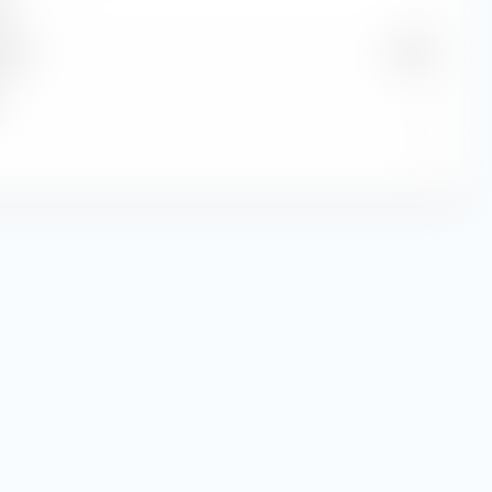
e
—
dite
1,99 %
—
—