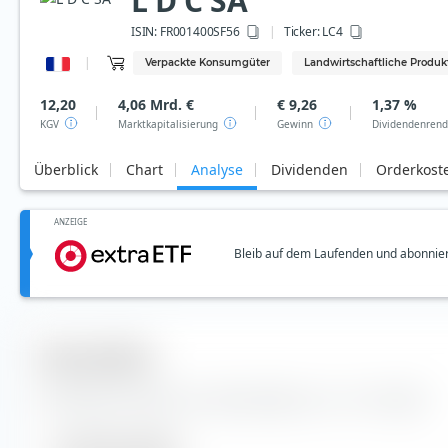
L D C SA
ISIN:
FR001400SF56
Ticker:
LC4
Verpackte Konsumgüter
Landwirtschaftliche Produk
12,20
4,06 Mrd. €
€ 9,26
1,37 %
KGV
Marktkapitalisierung
Gewinn
Dividendenrend
Überblick
Chart
Analyse
Dividenden
Orderkost
ANZEIGE
Bleib auf dem Laufenden und abonnier
Kennzahlen
Wichtige Kennzahlen und Stammdaten zur L D C SA Aktie.