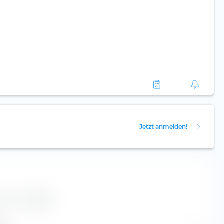
Jetzt anmelden!
r L D C SA Aktie.