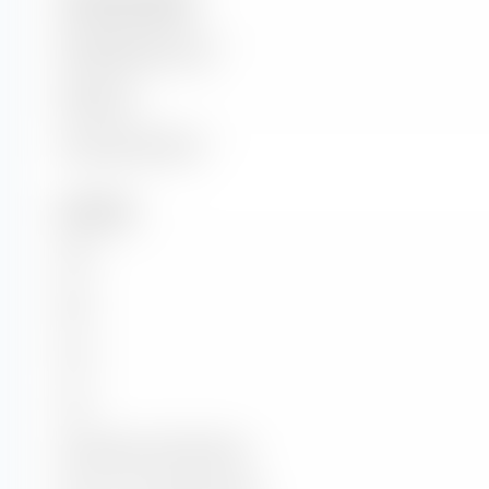
Unternehmensgröße
Marktkapitalisierung
Marktwert
Unternehmenswert
Kennzahlen
KGV
KBV
KUV
KCV
KG-Wachstum (PEG Ratio)