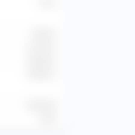
13,18 %
7,93 Mrd. €
751,77 Mio. €
448,79 Mio. €
256,23 Mio. €
36 Mio. Stück
0 Stück