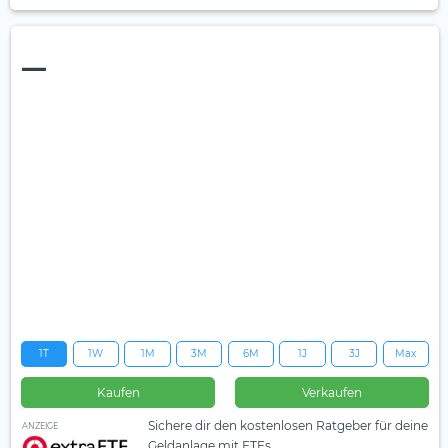
—
1T
1W
1M
3M
6M
1J
3J
Max
Kaufen
Verkaufen
Sichere dir den kostenlosen Ratgeber für deine
ANZEIGE
Geldanlage mit ETFs.