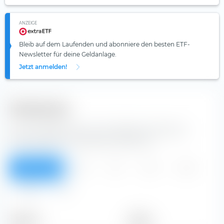
ANZEIGE
Bleib auf dem Laufenden und abonniere den besten ETF-
Newsletter für deine Geldanlage.
Jetzt anmelden!
Dividenden
Aus der Tabelle kannst du Dividenden der National
Australia Bank Limited Aktie entnehmen.
Überblick
2012
2011
2010
2009
2008
Alle
Zeitraum
Betrag