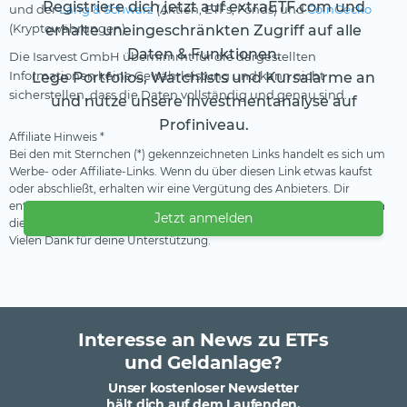
Registriere dich jetzt auf extraETF.com und
und der
Lang & Schwarz
(Aktien, ETFs, Fonds) und
CoinGecko
(Kryptowährungen).
erhalte uneingeschränkten Zugriff auf alle
Daten & Funktionen.
Die Isarvest GmbH übernimmt für die dargestellten
Informationen keine Gewährleistung und kann nicht
Lege Portfolios, Watchlists und Kursalarme an
sicherstellen, dass die Daten vollständig und genau sind.
und nutze unsere Investmentanalyse auf
Profiniveau.
Affiliate Hinweis *
Bei den mit Sternchen (*) gekennzeichneten Links handelt es sich um
Werbe- oder Affiliate-Links. Wenn du über diesen Link etwas kaufst
oder abschließt, erhalten wir eine Vergütung des Anbieters. Dir
entstehen dadurch keine Nachteile oder Mehrkosten. Wir verwenden
Jetzt anmelden
diese Einnahmen, um unser kostenfreies Angebot zu finanzieren.
Vielen Dank für deine Unterstützung.
Interesse an News zu ETFs
und Geldanlage?
Unser kostenloser Newsletter
hält dich auf dem Laufenden.