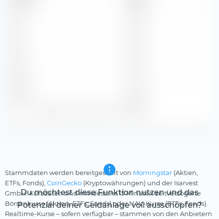
2012
$ 1,80
2011
$ 1,72
2010
$ 1,52
2009
$ 1,46
2008
$ 1,94
Zeige alle historischen Dividenden
Stammdaten werden bereitgestellt von
Morningstar
(Aktien,
ETFs, Fonds),
CoinGecko
(Kryptowährungen) und der Isarvest
Du möchtest diese Funktion nutzen und das
GmbH. Kursdaten sind mindestens 15 Minuten zeitverzögerte
Börsenkurse (Aktien, ETFs, Fonds) oder NAV-Kurse (ETFs, Fonds).
Potenzial deiner Geldanlage voll ausschöpfen?
Realtime-Kurse – sofern verfügbar – stammen von den Anbietern