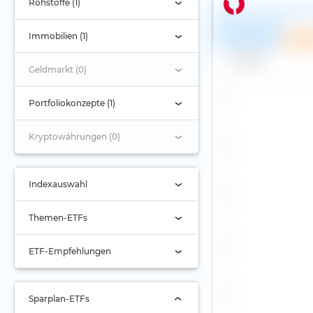
Rohstoffe (1)
iShares Core MSCI W
UCITS ETF (Acc)
Immobilien (1)
Empfehlung
Spar
Name
Geldmarkt (0)
Portfoliokonzepte (1)
Kryptowährungen (0)
Indexauswahl
Indexauswahl
Themen-ETFs
Alternde Gesellschaft
ETF-Empfehlungen
Automobilbranche
Aktien Asien
Banken
Aktien Asien-Pazifik (ex
Sparplan-ETFs
Japan)