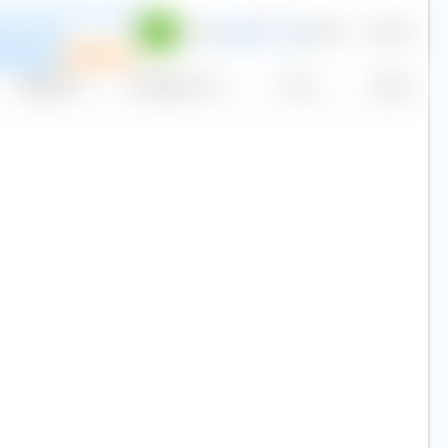
es Core MSCI EM IMI
 ETF (Acc)
0,18 %
36 588
€ 46,84
USD
P
pfehlung
Sparplan
Replikation
Volumen (Mio. €)
Kurs
Heute