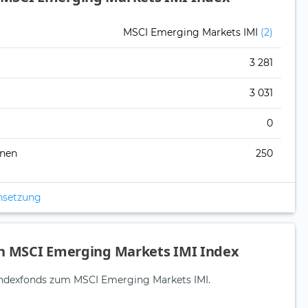
MSCI Emerging Markets IMI
(2)
3 281
3 031
0
onen
250
nsetzung
en MSCI Emerging Markets IMI Index
e Indexfonds zum MSCI Emerging Markets IMI.