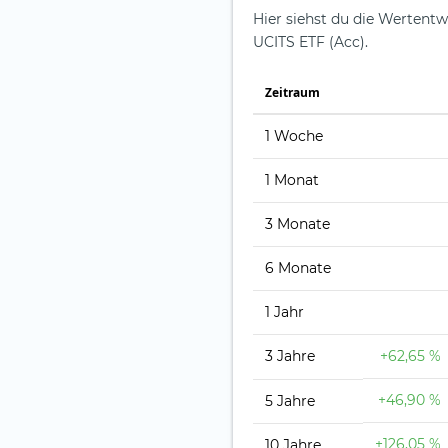
Hier siehst du die Wertentw
UCITS ETF (Acc).
Zeit­raum
1 Woche
1 Monat
3 Monate
6 Monate
1 Jahr
3 Jahre
+62,65 %
+46,90 %
5 Jahre
+126,05 %
10 Jahre