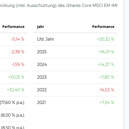
icklung (inkl. Ausschüttung) des iShares Core MSCI EM IMI
Perfor­mance
Jahr
Perfor­mance
-0,14 %
Lfd. Jahr
+20,32 %
-2,38 %
2025
+16,01 %
-1,59 %
2024
+14,37 %
+13,03 %
2023
+7,80 %
+32,40 %
2022
-14,53 %
(17,60 % p.a.)
2021
+7,34 %
(8,00 % p.a.)
(8,50 % p.a.)