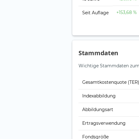
+153,68 %
Seit Auflage
Stammdaten
Wichtige Stammdaten zum i
Gesamt­kosten­quote (TER
Index­abbildung
Abbildungs­art
Ertrags­verwendung
Fonds­größe