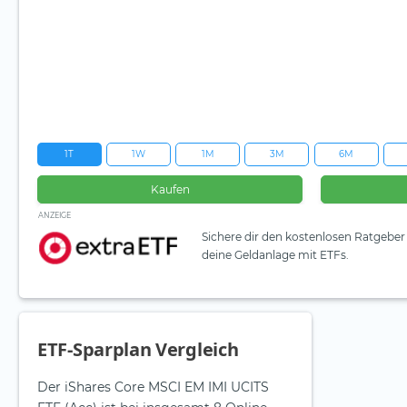
1T
1W
1M
3M
6M
Kaufen
ANZEIGE
Sichere dir den kostenlosen Ratgeber 
deine Geldanlage mit ETFs.
ETF-Sparplan Vergleich
Der iShares Core MSCI EM IMI UCITS