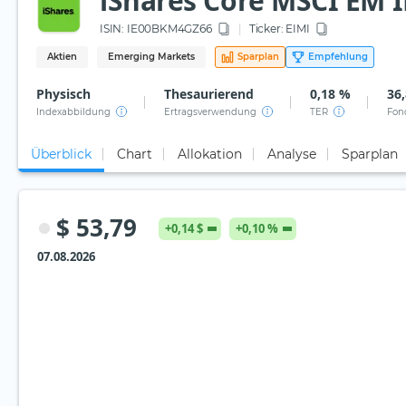
iShares Core MSCI EM I
ISIN:
IE00BKM4GZ66
Ticker:
EIMI
Aktien
Emerging Markets
Sparplan
Empfehlung
Physisch
Thesaurierend
0,18 %
36,
Indexabbildung
Ertragsverwendung
TER
Fon
Überblick
Chart
Allokation
Analyse
Sparplan
$ 53,79
+0,14 $
+0,10 %
07.08.2026