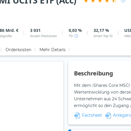
MI UCITS ETF (Acc)
86 Mrd. €
3 031
0,03 %
32,17 %
US
dsgröße
Anzahl Positionen
TD
Anteil Top 10
Wäh
Orderkosten
Mehr Details
Beschreibung
Mit dem iShares Core MSCI 
Wertentwicklung von derzei
Unternehmen aus 24 Schwell
ermöglicht so den Zugang z
Factsheet
Anlegeri