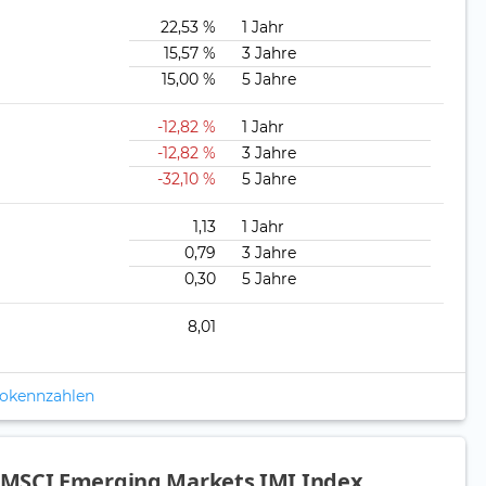
22,53 %
1 Jahr
15,57 %
3 Jahre
15,00 %
5 Jahre
-12,82 %
1 Jahr
-12,82 %
3 Jahre
-32,10 %
5 Jahre
1,13
1 Jahr
0,79
3 Jahre
0,30
5 Jahre
8,01
ikokennzahlen
MSCI Emerging Markets IMI Index