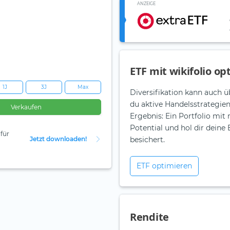
ANZEIGE
ETF mit wikifolio op
1J
3J
Max
Diversifikation kann auch ü
du aktive Handelsstrategie
Verkaufen
Ergebnis: Ein Portfolio mit
Potential und hol dir dein
für
Jetzt downloaden!
besichert.
ETF optimieren
Rendite