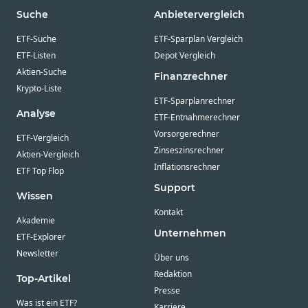
Suche
Anbietervergleich
ETF-Suche
ETF-Sparplan Vergleich
ETF-Listen
Depot Vergleich
Aktien-Suche
Finanzrechner
Krypto-Liste
ETF-Sparplanrechner
Analyse
ETF-Entnahmerechner
Vorsorgerechner
ETF-Vergleich
Zinseszinsrechner
Aktien-Vergleich
Inflationsrechner
ETF Top Flop
Support
Wissen
Kontakt
Akademie
Unternehmen
ETF-Explorer
Newsletter
Über uns
Redaktion
Top-Artikel
Presse
Was ist ein ETF?
Karriere