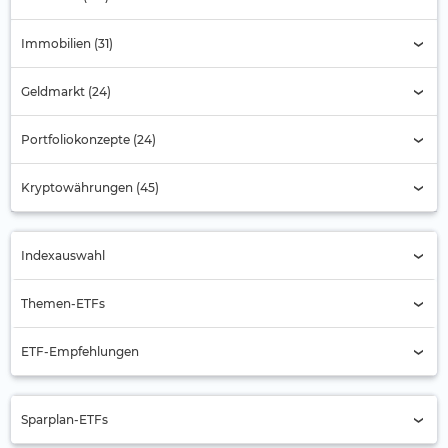
Immobilien (31)
Geldmarkt (24)
Portfoliokonzepte (24)
Kryptowährungen (45)
Indexauswahl
Indexauswahl
Themen-ETFs
Alternde Gesellschaft (2)
ETF-Empfehlungen
Automobilbranche (1)
Aktien Asien
Banken
Sparplan-ETFs
Aktien Asien-Pazifik (ex Japan)
Batterie (4)