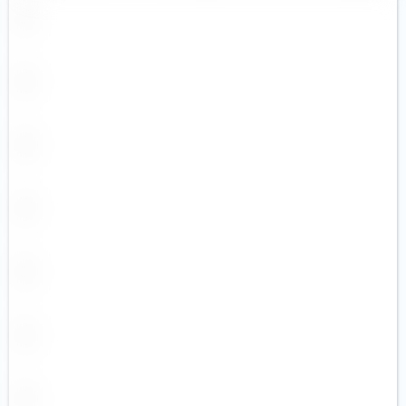
Robotik (7)
Rüstungsindustrie (4)
Seltene Erden (4)
Silberminen (1)
Smart City (3)
Solarenergie (1)
Starke Marken (2)
Telekommunikation
Uran (4)
Versicherer
Versorger (4)
Wasser (5)
Wasserstoff (4)
Windenergie (1)