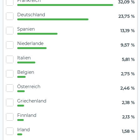
Frankreich
32,09 %
Deutschland
23,75 %
Spanien
13,19 %
Niederlande
9,57 %
Italien
5,81 %
Belgien
2,75 %
Österreich
2,46 %
Griechenland
2,18 %
Finnland
2,13 %
Irland
1,58 %