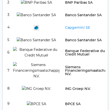
2
BNP Paribas SA
3
Banco Santander SA
4
Capgemini SE
5
Banco Santander SA
Banque Federative du
6
Credit Mutuel
Siemens
7
Financieringsmaatschapp
N.V.
8
ING Groep N.V.
9
BPCE SA