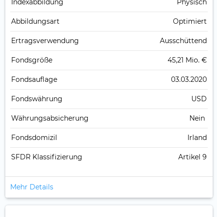
Index­abbildung
Physisch
Abbildungs­art
Optimiert
Ertrags­verwendung
Ausschüttend
Fonds­größe
45,21 Mio. €
Fonds­auflage
03.03.2020
Fonds­währung
USD
Währungsabsicherung
Nein
Fondsdomizil
Irland
SFDR Klassifizierung
Artikel 9
Mehr Details