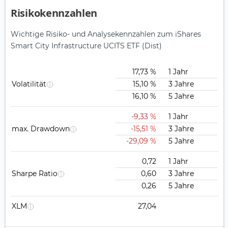
Risikokennzahlen
Wichtige Risiko- und Analysekennzahlen zum iShares
Smart City Infrastructure UCITS ETF (Dist)
17,73 %
1 Jahr
Volatilität
15,10 %
3 Jahre
16,10 %
5 Jahre
-9,33 %
1 Jahr
max. Drawdown
-15,51 %
3 Jahre
-29,09 %
5 Jahre
0,72
1 Jahr
Sharpe Ratio
0,60
3 Jahre
0,26
5 Jahre
XLM
27,04