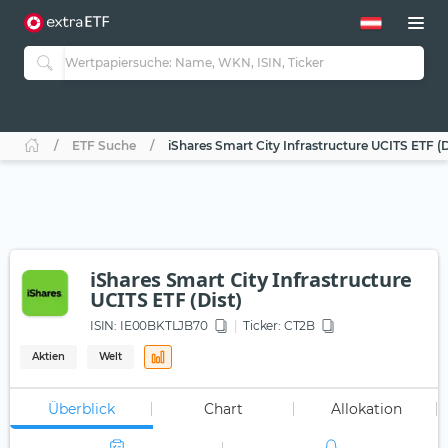
ETF Suche
iShares Smart City Infrastructure UCITS ETF (D
iShares Smart City Infrastructure
UCITS ETF (Dist)
ISIN:
IE00BKTLJB70
Ticker:
CT2B
Aktien
Welt
Überblick
Chart
Allokation