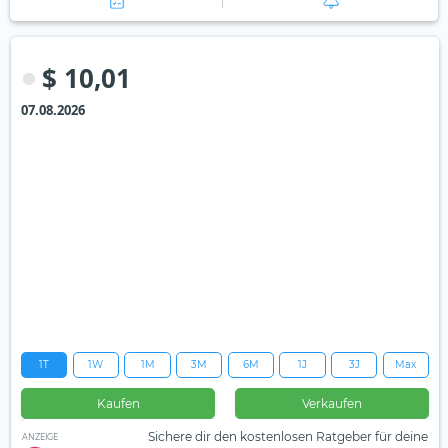
$ 10,01
07.08.2026
1T
1W
1M
3M
6M
1J
3J
Max
Kaufen
Verkaufen
Sichere dir den kostenlosen Ratgeber für deine
ANZEIGE