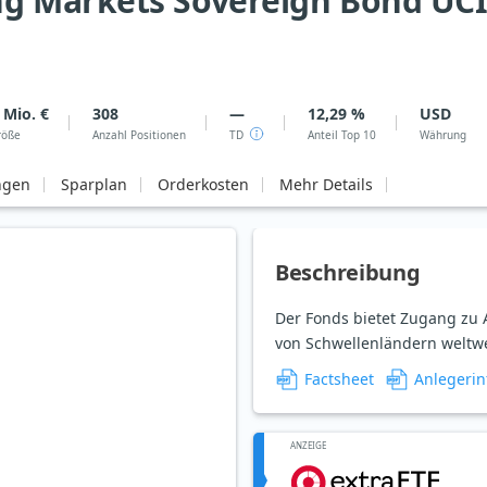
 Markets Sovereign Bond UCIT
 Mio. €
308
—
12,29 %
USD
röße
Anzahl Positionen
TD
Anteil Top 10
Währung
ngen
Sparplan
Orderkosten
Mehr Details
Beschreibung
Der Fonds bietet Zugang zu A
von Schwellenländern weltwei
Factsheet
Anlegerin
ANZEIGE