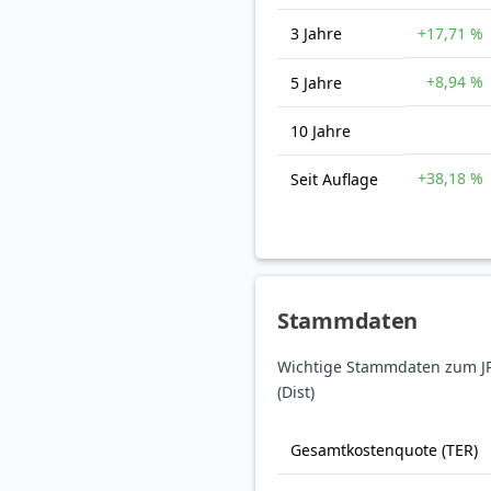
3 Jahre
+17,71 %
+8,94 %
5 Jahre
10 Jahre
+38,18 %
Seit Auflage
Stammdaten
Wichtige Stammdaten zum J
(Dist)
Gesamt­kosten­quote (TER)