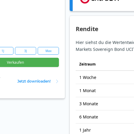
Rendite
Hier siehst du die Wertentw
Markets Sovereign Bond UCITS
1J
3J
Max
Verkaufen
Zeit­raum
1 Woche
r
Jetzt downloaden!
1 Monat
3 Monate
6 Monate
1 Jahr