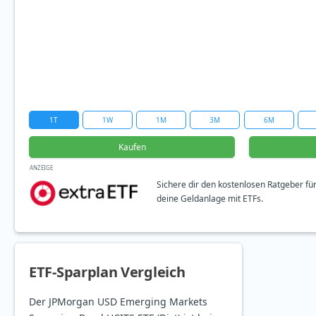
1T
1W
1M
3M
6M
Kaufen
ANZEIGE
Sichere dir den kostenlosen Ratgeber fü
deine Geldanlage mit ETFs.
ETF-Sparplan Vergleich
Der JPMorgan USD Emerging Markets