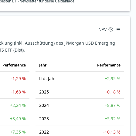
besten ETF-Newsletter für deine Geldanlage.
NAV
icklung (inkl. Ausschüttung) des JPMorgan USD Emerging
 ETF (Dist).
Perfor­mance
Jahr
Perfor­mance
-1,29 %
Lfd. Jahr
+2,95 %
-1,68 %
2025
-0,18 %
+2,24 %
2024
+8,87 %
+3,49 %
2023
+5,92 %
+7,35 %
2022
-10,13 %