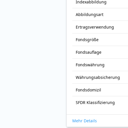
Index­abbildung
Abbildungs­art
Ertrags­verwendung
Fonds­größe
Fonds­auflage
Fonds­währung
Währungsabsicherung
Fondsdomizil
SFDR Klassifizierung
Mehr Details