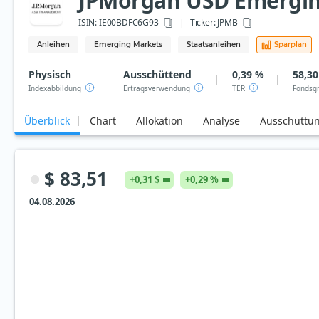
JPMorgan USD Emerging
ISIN:
IE00BDFC6G93
Ticker:
JPMB
Anleihen
Emerging Markets
Staatsanleihen
Sparplan
Physisch
Ausschüttend
0,39 %
58,30
Indexabbildung
Ertragsverwendung
TER
Fondsg
Überblick
Chart
Allokation
Analyse
Ausschüttu
$ 83,51
+0,31 $
+0,29 %
04.08.2026