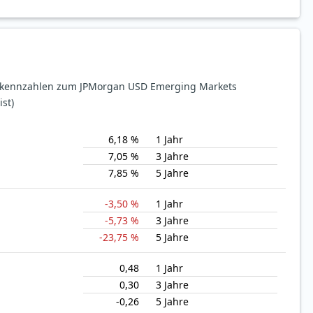
sekennzahlen zum JPMorgan USD Emerging Markets
st)
6,18 %
1 Jahr
7,05 %
3 Jahre
7,85 %
5 Jahre
-3,50 %
1 Jahr
-5,73 %
3 Jahre
-23,75 %
5 Jahre
0,48
1 Jahr
0,30
3 Jahre
-0,26
5 Jahre