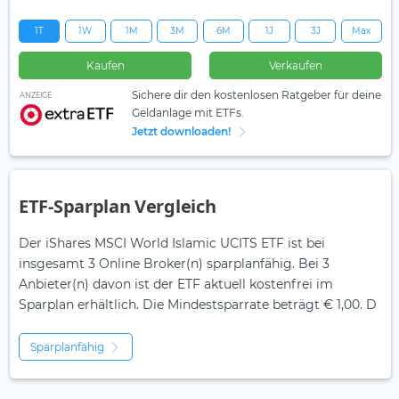
1T
1W
1M
3M
6M
1J
3J
Max
Kaufen
Verkaufen
Sichere dir den kostenlosen Ratgeber für deine
ANZEIGE
Geldanlage mit ETFs.
Jetzt downloaden!
ETF-Sparplan Vergleich
Der iShares MSCI World Islamic UCITS ETF ist bei
insgesamt 3 Online Broker(n) sparplanfähig. Bei 3
Anbieter(n) davon ist der ETF aktuell kostenfrei im
Sparplan erhältlich. Die Mindestsparrate beträgt € 1,00. D
Sparplanfähig