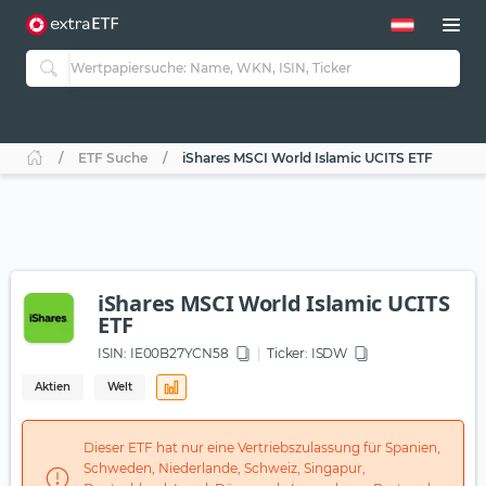
ETF Suche
iShares MSCI World Islamic UCITS ETF
iShares MSCI World Islamic UCITS
ETF
ISIN:
IE00B27YCN58
Ticker:
ISDW
Aktien
Welt
Dieser ETF hat nur eine Vertriebszulassung für Spanien,
Schweden, Niederlande, Schweiz, Singapur,