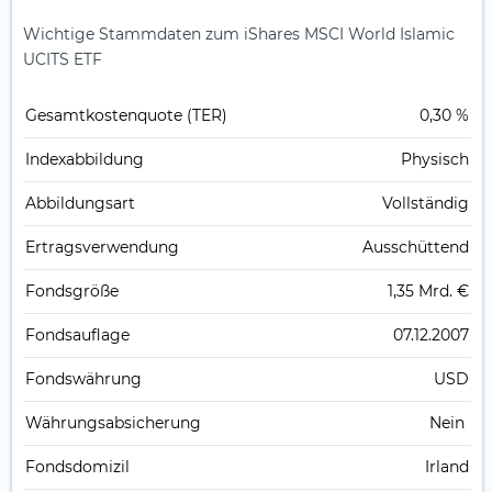
Wichtige Stammdaten zum iShares MSCI World Islamic
UCITS ETF
Gesamt­kosten­quote (TER)
0,30 %
Index­abbildung
Physisch
Abbildungs­art
Vollständig
Ertrags­verwendung
Ausschüttend
Fonds­größe
1,35 Mrd. €
Fonds­auflage
07.12.2007
Fonds­währung
USD
Währungsabsicherung
Nein
Fondsdomizil
Irland