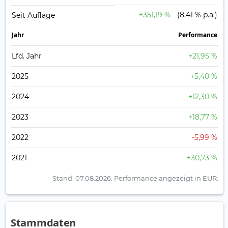
+351,19 %
(8,41 % p.a.)
Seit Auflage
Jahr
Perfor­mance
Lfd. Jahr
+21,95 %
2025
+5,40 %
2024
+12,30 %
2023
+18,77 %
2022
-5,99 %
2021
+30,73 %
Stand: 07.08.2026.
Performance angezeigt in EUR.
Stammdaten