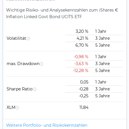
Wichtige Risiko- und Analysekennzahlen zum iShares €
Inflation Linked Govt Bond UCITS ETF
3,20 %
1 Jahr
Volatilität
4,21 %
3 Jahre
6,70 %
5 Jahre
-0,98 %
1 Jahr
max. Drawdown
-3,63 %
3 Jahre
-12,28 %
5 Jahre
0,05
1 Jahr
Sharpe Ratio
-0,28
3 Jahre
-0,25
5 Jahre
XLM
11,84
Weitere Portfolio- und Risikokennzahlen