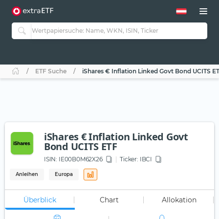
ETF Suche
iShares € Inflation Linked Govt Bond UCITS E
iShares € Inflation Linked Govt
Bond UCITS ETF
ISIN:
IE00B0M62X26
Ticker:
IBCI
Anleihen
Europa
Überblick
Chart
Allokation