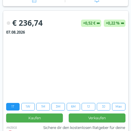
€ 236,74
+0,52 €
+0,22 %
07.08.2026
1T
1W
1M
3M
6M
1J
3J
Max
Kaufen
Verkaufen
Sichere dir den kostenlosen Ratgeber für deine
ANZEIGE