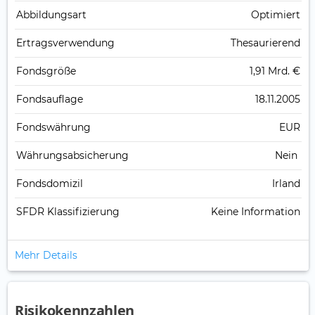
Abbildungs­art
Optimiert
Ertrags­verwendung
Thesaurierend
Fonds­größe
1,91 Mrd. €
Fonds­auflage
18.11.2005
Fonds­währung
EUR
Währungsabsicherung
Nein
Fondsdomizil
Irland
SFDR Klassifizierung
Keine Information
Mehr Details
Risikokennzahlen