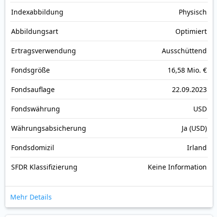
Index­abbildung
Physisch
Abbildungs­art
Optimiert
Ertrags­verwendung
Ausschüttend
Fonds­größe
16,58 Mio. €
Fonds­auflage
22.09.2023
Fonds­währung
USD
Währungsabsicherung
Ja (USD)
Fondsdomizil
Irland
SFDR Klassifizierung
Keine Information
Mehr Details