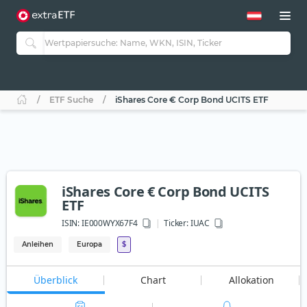
ETF Suche
iShares Core € Corp Bond UCITS ETF
iShares Core € Corp Bond UCITS
ETF
ISIN:
IE000WYX67F4
Ticker:
IUAC
Anleihen
Europa
$
Überblick
Chart
Allokation