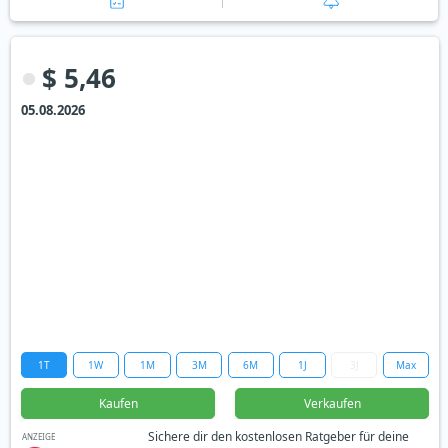
$ 5,46
05.08.2026
1T
1W
1M
3M
6M
1J
3J
Max
Kaufen
Verkaufen
Sichere dir den kostenlosen Ratgeber für deine
ANZEIGE