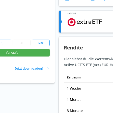
ANZEIGE
1J
3J
Max
Rendite
Verkaufen
Hier siehst du die Wertentwi
Active UCITS ETF (Acc) EUR-
r
Jetzt downloaden!
Zeit­raum
1 Woche
1 Monat
3 Monate