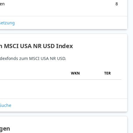
nen
8
setzung
en MSCI USA NR USD Index
 Indexfonds zum MSCI USA NR USD.
WKN
TER
-Suche
agen