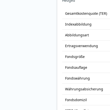
Hedged
Gesamt­kosten­quote (TER)
Index­abbildung
Abbildungs­art
Ertrags­verwendung
Fonds­größe
Fonds­auflage
Fonds­währung
Währungsabsicherung
Fondsdomizil