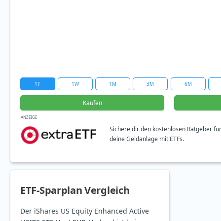
1T
1W
1M
3M
6M
Kaufen
ANZEIGE
Sichere dir den kostenlosen Ratgeber fü
deine Geldanlage mit ETFs.
ETF-Sparplan Vergleich
Der iShares US Equity Enhanced Active