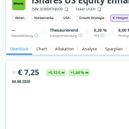
iShares US Equity Enha
ISIN:
IE000R7HJVO6
Ticker:
USEH
Aktien
Nordamerika
USA
Growth Strategie
€
Hedged
—
Thesaurierend
0,20 %
8,00 
Indexabbildung
Ertragsverwendung
TER
Fondsg
Überblick
Chart
Allokation
Analyse
Sparplan
€ 7,25
+0,12 €
+1,64 %
04.08.2026