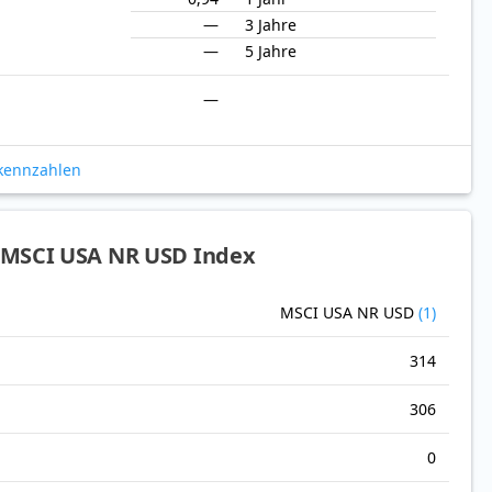
—
3 Jahre
—
5 Jahre
—
okennzahlen
 MSCI USA NR USD Index
MSCI USA NR USD
(1)
314
306
0