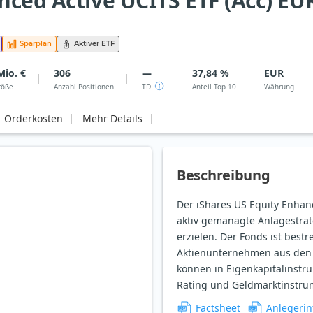
nced Active UCITS ETF (Acc) E
Sparplan
Aktiver ETF
Mio. €
306
—
37,84 %
EUR
röße
Anzahl Positionen
TD
Anteil Top 10
Währung
Orderkosten
Mehr Details
Beschreibung
Der iShares US Equity Enhanc
aktiv gemanagte Anlagestrat
erzielen. Der Fonds ist bestrebt, mindestens 70 Prozent seines Anlagekapitals in
Aktienunternehmen aus den U
können in Eigenkapitalinstr
Rating und Geldmarktinstrum
Factsheet
Anlegerin