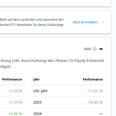
Bleib auf dem Laufenden und abonniere den
Jetzt anmelden!
besten ETF-Newsletter für deine Geldanlage.
NAV
cklung (inkl. Ausschüttung) des iShares US Equity Enhanced
Hedged.
Perfor­mance
Jahr
Perfor­mance
+2,63 %
Lfd. Jahr
+11,01 %
+1,54 %
2025
+23,82 %
+5,46 %
2024
—