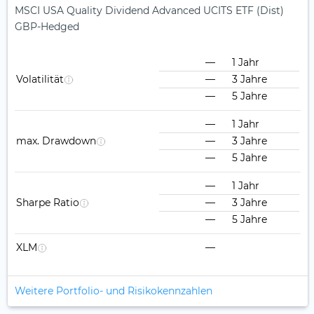
MSCI USA Quality Dividend Advanced UCITS ETF (Dist)
GBP-Hedged
—
1 Jahr
Volatilität
—
3 Jahre
—
5 Jahre
—
1 Jahr
max. Drawdown
—
3 Jahre
—
5 Jahre
—
1 Jahr
Sharpe Ratio
—
3 Jahre
—
5 Jahre
XLM
—
Weitere Portfolio- und Risikokennzahlen