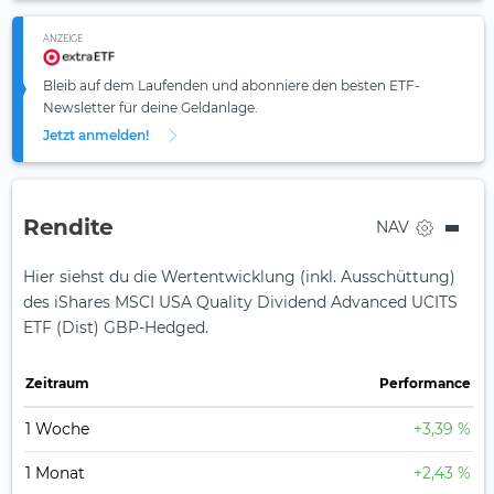
ANZEIGE
Bleib auf dem Laufenden und abonniere den besten ETF-
Newsletter für deine Geldanlage.
Jetzt anmelden!
Rendite
NAV
Hier siehst du die Wertentwicklung (inkl. Ausschüttung)
des iShares MSCI USA Quality Dividend Advanced UCITS
ETF (Dist) GBP-Hedged.
Zeit­raum
Perfor­mance
1 Woche
+3,39 %
1 Monat
+2,43 %