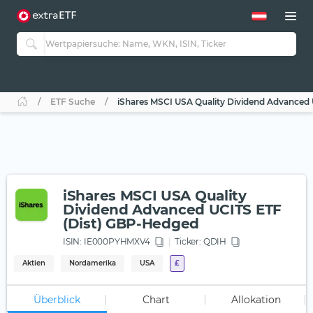
ETF Suche
iShares MSCI USA Quality Dividend Advanced
iShares MSCI USA Quality
Dividend Advanced UCITS ETF
(Dist) GBP-Hedged
ISIN:
IE000PYHMXV4
Ticker:
QDIH
Aktien
Nordamerika
USA
£
Überblick
Chart
Allokation