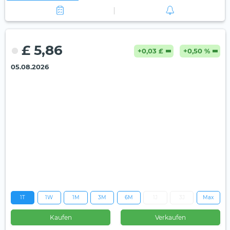
£ 5,86
+0,03 £
+0,50 %
05.08.2026
1T
1W
1M
3M
6M
1J
3J
Max
Kaufen
Verkaufen