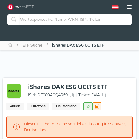
ETF Suche
iShares DAX ESG UCITS ETF
iShares DAX ESG UCITS ETF
ISIN:
DE000A0Q4R69
Ticker:
EXIA
Aktien
Eurozone
Deutschland
Dieser ETF hat nur eine Vertriebszulassung für Schweiz,
Deutschland.