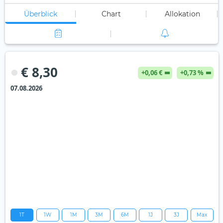
Überblick
Chart
Allokation
€ 8,30
+0,06 €
+0,73 %
07.08.2026
1T
1W
1M
3M
6M
1J
3J
Max