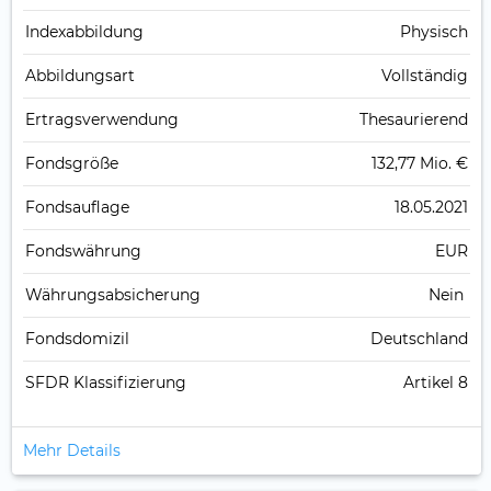
Index­abbildung
Physisch
Abbildungs­art
Vollständig
Ertrags­verwendung
Thesaurierend
Fonds­größe
132,77 Mio. €
Fonds­auflage
18.05.2021
Fonds­währung
EUR
Währungsabsicherung
Nein
Fondsdomizil
Deutschland
SFDR Klassifizierung
Artikel 8
Mehr Details