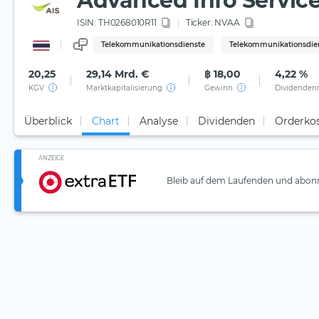
Advanced Info Service
ISIN:
TH0268010R11
Ticker:
NVAA
Telekommunikationsdienste
Telekommunikationsdie
20,25
29,14 Mrd. €
฿ 18,00
4,22 %
KGV
Marktkapitalisierung
Gewinn
Dividenden
Überblick
Chart
Analyse
Dividenden
Orderko
ANZEIGE
Bleib auf dem Laufenden und abonn