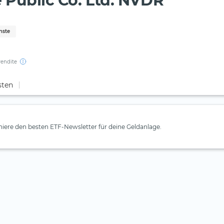
 Public Co. Ltd. NVDR
nste
rendite
sten
iere den besten ETF-Newsletter für deine Geldanlage.