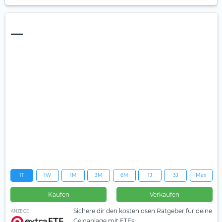
—
1T
1W
1M
3M
6M
1J
3J
Max
Kaufen
Verkaufen
Sichere dir den kostenlosen Ratgeber für deine
ANZEIGE
Geldanlage mit ETFs.