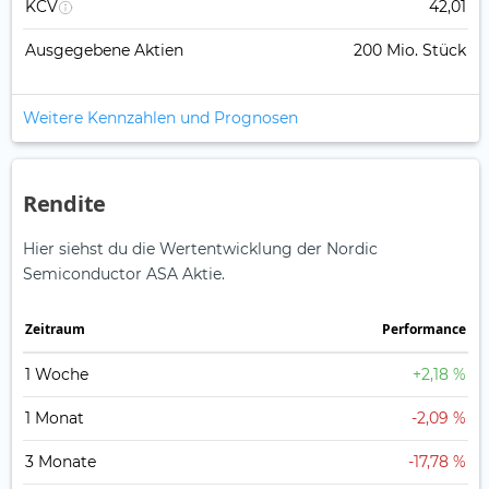
KCV
42,01
Ausgegebene Aktien
200 Mio. Stück
Weitere Kennzahlen und Prognosen
Rendite
Hier siehst du die Wertentwicklung der Nordic
Semiconductor ASA Aktie.
Zeitraum
Perfor­mance
1 Woche
+2,18 %
1 Monat
-2,09 %
3 Monate
-17,78 %