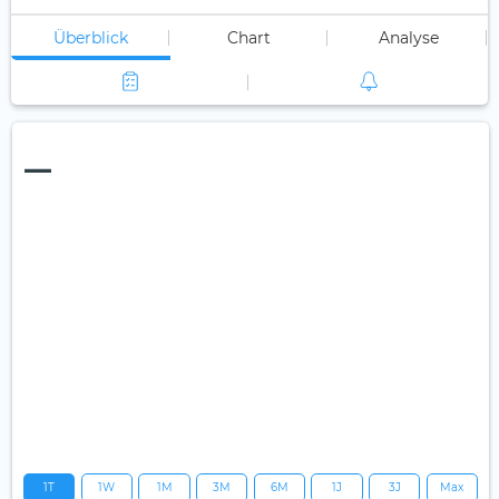
Überblick
Chart
Analyse
—
1T
1W
1M
3M
6M
1J
3J
Max