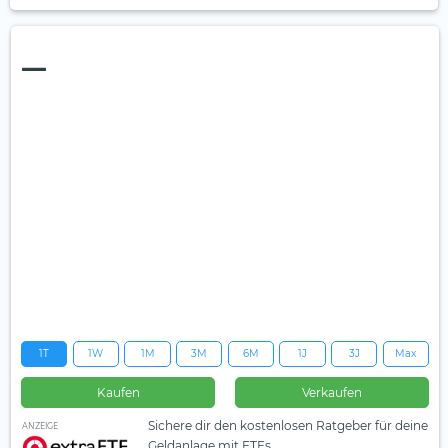
—
1T
1W
1M
3M
6M
1J
3J
Max
Kaufen
Verkaufen
Sichere dir den kostenlosen Ratgeber für deine
ANZEIGE
Geldanlage mit ETFs.