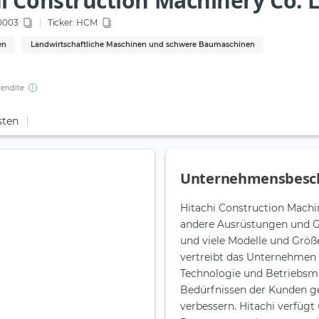
i Construction Machinery Co. L
0003
Ticker:
HCM
en
Landwirtschaftliche Maschinen und schwere Baumaschinen
rendite
sten
Unternehmensbesc
Hitachi Construction Machi
andere Ausrüstungen und Ge
und viele Modelle und Grö
vertreibt das Unternehmen 
Technologie und Betriebs
Bedürfnissen der Kunden ge
verbessern. Hitachi verfügt