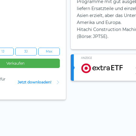
Programme mit gut ausgebi
liefern Ersatzteile und ein
Asien erzielt, aber das Unt
Amerika und Europa.
Hitachi Construction Machin
(Börse: JPTSE).
1J
3J
Max
ANZEIGE
Verkaufen
für
Jetzt downloaden!