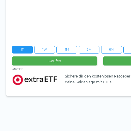
1T
1W
1M
3M
6M
Kaufen
ANZEIGE
Sichere dir den kostenlosen Ratgeber 
deine Geldanlage mit ETFs.