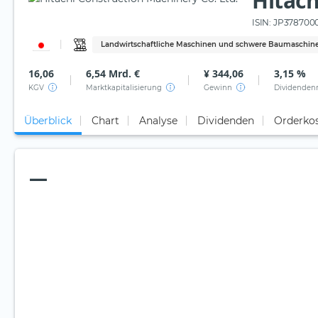
Hitach
ISIN:
JP378700
Landwirtschaftliche Maschinen und schwere Baumaschin
16,06
6,54 Mrd. €
¥ 344,06
3,15 %
KGV
Marktkapitalisierung
Gewinn
Dividenden
Überblick
Chart
Analyse
Dividenden
Orderko
—