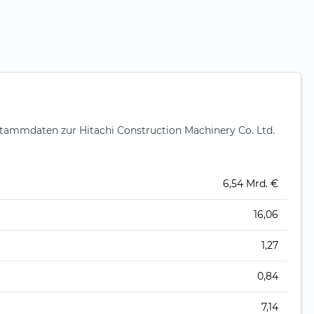
tammdaten zur Hitachi Construction Machinery Co. Ltd.
6,54 Mrd. €
16,06
1,27
0,84
7,14