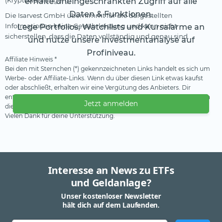
(Kryptowährungen).
erhalte uneingeschränkten Zugriff auf alle
Daten & Funktionen.
Die Isarvest GmbH übernimmt für die dargestellten
Informationen keine Gewährleistung und kann nicht
Lege Portfolios, Watchlists und Kursalarme an
sicherstellen, dass die Daten vollständig und genau sind.
und nutze unsere Investmentanalyse auf
Profiniveau.
Affiliate Hinweis *
Bei den mit Sternchen (*) gekennzeichneten Links handelt es sich um
Werbe- oder Affiliate-Links. Wenn du über diesen Link etwas kaufst
oder abschließt, erhalten wir eine Vergütung des Anbieters. Dir
entstehen dadurch keine Nachteile oder Mehrkosten. Wir verwenden
Jetzt anmelden
diese Einnahmen, um unser kostenfreies Angebot zu finanzieren.
Vielen Dank für deine Unterstützung.
Interesse an News zu ETFs
und Geldanlage?
Unser kostenloser Newsletter
hält dich auf dem Laufenden.