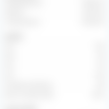
Marktkapitalisierung
35,08 Mrd. €
Marktwert
40,47 Mrd. €
Unternehmenswert
743,12 Mrd. €
Kennzahlen
KGV
17,07
KBV
1,85
KUV
1,55
KCV
14,76
KG-Wachstum (PEG Ratio)
2,87
Return on Investment (ROI)
11,26 %