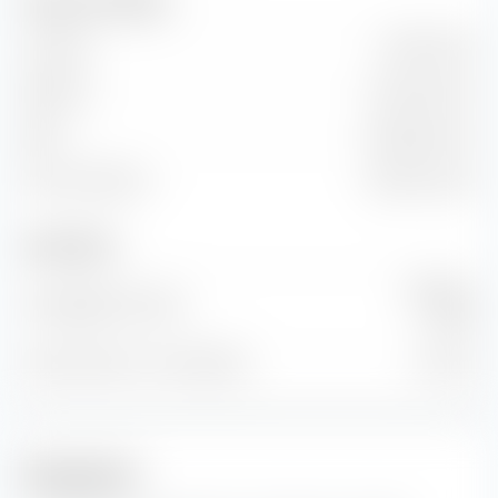
Umsatz und Cashflow
Umsatz
27,10 Mrd. €
EBITDA
752,42 Mrd. €
EBIT
590,59 Mrd. €
Freier Cashflow
236,70 Mrd. €
Anzahl Aktien
930 Mio.
Ausgegebene Aktien
Stück
Anzahl Aktien im Streu­besitz
0 Stück
Prognosen