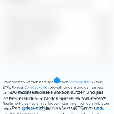
Hier findest du Prognosen zur Komatsu Ltd. Aktie.
Geschätzter Gewinn je Aktie
¥ 492,17
Geschätzte Dividendenrendite
2,62 %
Geschätzte Gewinnrendite
6,47 %
Geschätztes KGV
14,84
Stammdaten werden bereitgestellt von
Morningstar
(Aktien,
ETFs, Fonds),
CoinGecko
(Kryptowährungen) und der Isarvest
Du möchtest diese Funktion nutzen und das
GmbH. Kursdaten sind mindestens 15 Minuten zeitverzögerte
Börsenkurse (Aktien, ETFs, Fonds) oder NAV-Kurse (ETFs, Fonds).
Potenzial deiner Geldanlage voll ausschöpfen?
Realtime-Kurse – sofern verfügbar – stammen von den Anbietern
Registriere dich jetzt auf extraETF.com und
und der
Lang & Schwarz
(Aktien, ETFs, Fonds) und
CoinGecko