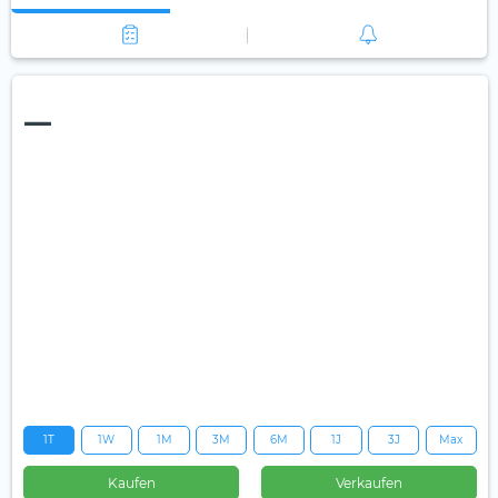
—
1T
1W
1M
3M
6M
1J
3J
Max
Kaufen
Verkaufen