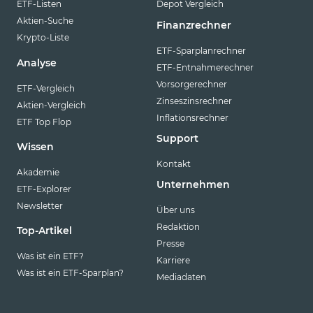
ETF-Listen
Depot Vergleich
Aktien-Suche
Finanzrechner
Krypto-Liste
ETF-Sparplanrechner
Analyse
ETF-Entnahmerechner
Vorsorgerechner
ETF-Vergleich
Zinseszinsrechner
Aktien-Vergleich
Inflationsrechner
ETF Top Flop
Support
Wissen
Kontakt
Akademie
Unternehmen
ETF-Explorer
Newsletter
Über uns
Redaktion
Top-Artikel
Presse
Was ist ein ETF?
Karriere
Was ist ein ETF-Sparplan?
Mediadaten